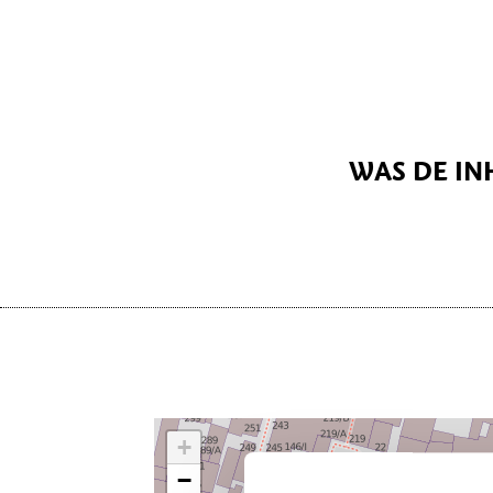
WAS DE IN
+
−