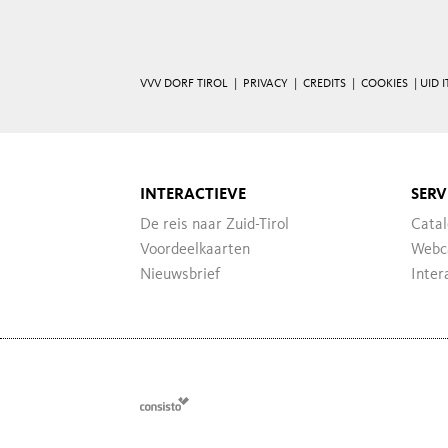
VVV DORF TIROL |
PRIVACY
|
CREDITS
|
COOKIES
| UID 
INTERACTIEVE
SERV
De reis naar Zuid-Tirol
Catal
Voordeelkaarten
Webc
Nieuwsbrief
Inter