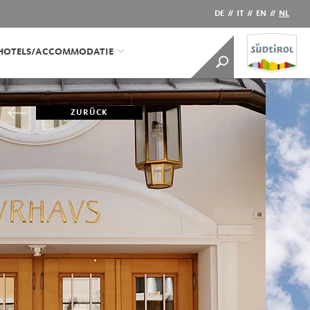
DE
//
IT
//
EN
//
NL
HOTELS/ACCOMMODATIE
ZURÜCK