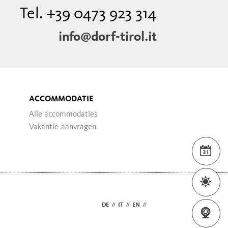
Tel. +39 0473 923 314
info@dorf-tirol.it
ACCOMMODATIE
Alle accommodaties
Vakantie-aanvragen
WEE
DE
//
IT
//
EN
//
NL
WEB