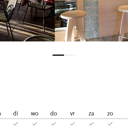
a
di
wo
do
vr
za
zo