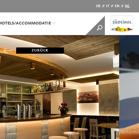
DE
//
IT
//
EN
//
NL
HOTELS/ACCOMMODATIE
ZURÜCK