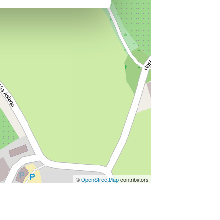
©
OpenStreetMap
contributors