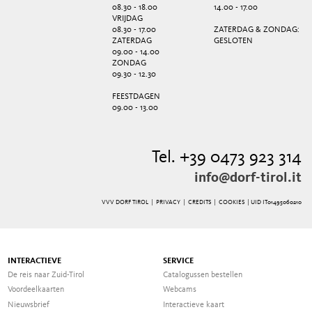
08.30 - 18.00
14.00 - 17.00
VRIJDAG
08.30 - 17.00
ZATERDAG & ZONDAG:
ZATERDAG
GESLOTEN
09.00 - 14.00
ZONDAG
09.30 - 12.30
FEESTDAGEN
09.00 - 13.00
Tel. +39 0473 923 314
info@dorf-tirol.it
VVV DORF TIROL |
PRIVACY
|
CREDITS
|
COOKIES
| UID IT01495060210
INTERACTIEVE
SERVICE
De reis naar Zuid-Tirol
Catalogussen bestellen
Voordeelkaarten
Webcams
Nieuwsbrief
Interactieve kaart