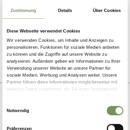
restaurant@felsenkeller.bz.it
www.felsenkeller.bz.it
Zustimmung
Details
Über Cookies
T
+39 331 9469234
Diese Webseite verwendet Cookies
Wir verwenden Cookies, um Inhalte und Anzeigen zu
personalisieren, Funktionen für soziale Medien anbieten
WAS DE INHOUD NUTTIG VOOR U?
zu können und die Zugriffe auf unsere Website zu
JA
NO
analysieren. Außerdem geben wir Informationen zu Ihrer
Verwendung unserer Website an unsere Partner für
soziale Medien, Werbung und Analysen weiter. Unsere
Partner führen diese Informationen möglicherweise mit
weiteren Daten zusammen, die Sie ihnen bereitgestellt
haben oder die sie im Rahmen Ihrer Nutzung der Dienste
gesammelt haben.
Einwilligungsauswahl
Notwendig
+
−
Präferenzen