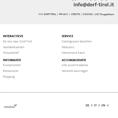
info@dorf-tirol.it
VVV DORF TIROL |
PRIVACY
|
CREDITS
|
COOKIES
| UID IT01495060210
INTERACTIEVE
SERVICE
De reis naar Zuid-Tirol
Catalogussen bestellen
Voordeelkaarten
Webcams
Nieuwsbrief
Interactieve kaart
INFORMATIE
ACCOMMODATIE
Evenementen
Alle accommodaties
Restaurants
Vakantie-aanvragen
Shopping
DE
//
IT
//
EN
//
NL