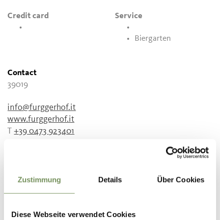
Credit card
Service
Biergarten
Contact
39019
info@furggerhof.it
www.furggerhof.it
T
+39 0473 923401
Zustimmung
Details
Über Cookies
WAS DE INHOUD NUTTIG VOOR U?
JA
NO
Diese Webseite verwendet Cookies