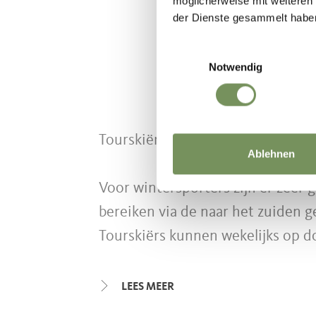
möglicherweise mit weiteren
der Dienste gesammelt habe
Einwilligungsauswahl
Notwendig
Tourskiërs vinden in het
skigebi
Ablehnen
Voor wintersporters zijn er zeer
bereiken via de naar het zuiden
Tourskiërs kunnen wekelijks op 
de pistes naar boven te lopen. De
LEES MEER