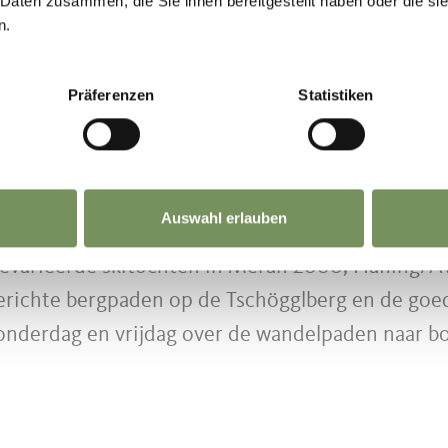
 Daten zusammen, die Sie ihnen bereitgestellt haben oder die s
n.
Präferenzen
Statistiken
ed Meran 2000
zowel gemiddelde als veeleisende 
Auswahl erlauben
 gevarieerde skitochten in Meran 2000, Hafling/
 gerichte bergpaden op de Tschögglberg en de go
donderdag en vrijdag over de wandelpaden naar b
 afdaling moet voor 23:00u plaatsvinden.