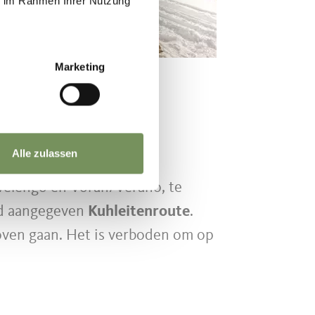
ie im Rahmen Ihrer Nutzung
Marketing
routes.
Alle zulassen
Avelengo en Vöran/Verano, te
ed aangegeven
Kuhleitenroute
.
oven gaan. Het is verboden om op