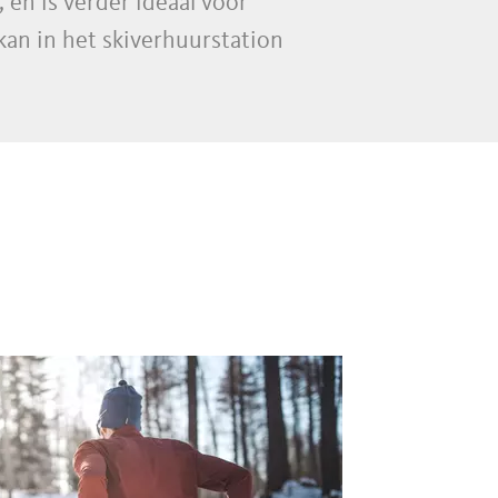
, en is verder ideaal voor
kan in het skiverhuurstation
.