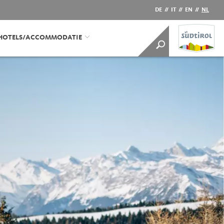
DE
//
IT
//
EN
//
NL
HOTELS/ACCOMMODATIE