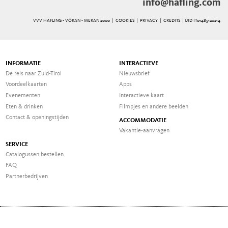
info@hafling.com
VVV HAFLING - VÖRAN - MERAN 2000 |
COOKIES
|
PRIVACY
|
CREDITS
| UID IT01485120214
INFORMATIE
INTERACTIEVE
De reis naar Zuid-Tirol
Nieuwsbrief
Voordeelkaarten
Apps
Evenementen
Interactieve kaart
Eten & drinken
Filmpjes en andere beelden
Contact & openingstijden
ACCOMMODATIE
Vakantie-aanvragen
SERVICE
Catalogussen bestellen
FAQ
Partnerbedrijven