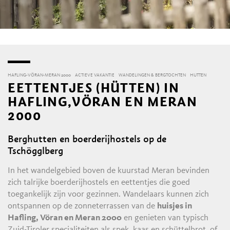
HAFLING-VÖRAN-MERAN 2000
ACTIEVE VAKANTIE
WANDELINGEN & BERGTOCHTEN
HUTTEN
EETTENTJES (HÜTTEN) IN
HAFLING,VÖRAN EN MERAN
2000
Berghutten en boerderijhostels op de
Tschögglberg
In het wandelgebied boven de kuurstad Meran bevinden
zich talrijke boerderijhostels en eettentjes die goed
toegankelijk zijn voor gezinnen. Wandelaars kunnen zich
ontspannen op de zonneterrassen van de
huisjes in
Hafling, Vöran en Meran 2000
en genieten van typisch
Zuid-Tiroler specialiteiten als spek, kaas en schüttelbrot, of