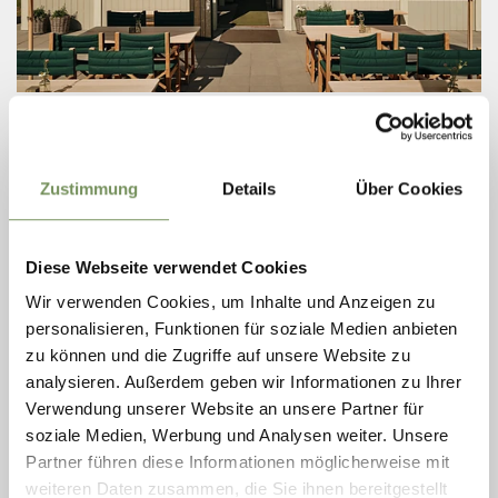
closed
opens at 10:00
donderdag
10:00 - 18:00
T
+39 0473 279335
vrijdag
08:00 - 21:00
rotwand@hotel-miramonti.com
Zustimmung
Details
Über Cookies
zaterdag
08:00 - 21:00
hotel-miramonti.com
zondag
10:00 - 18:00
maandag
10:00 - 18:00
LEES MEER
dinsdag
gesloten
Diese Webseite verwendet Cookies
woensdag
10:00 - 18:00
Wir verwenden Cookies, um Inhalte und Anzeigen zu
personalisieren, Funktionen für soziale Medien anbieten
zu können und die Zugriffe auf unsere Website zu
analysieren. Außerdem geben wir Informationen zu Ihrer
Verwendung unserer Website an unsere Partner für
soziale Medien, Werbung und Analysen weiter. Unsere
Partner führen diese Informationen möglicherweise mit
weiteren Daten zusammen, die Sie ihnen bereitgestellt