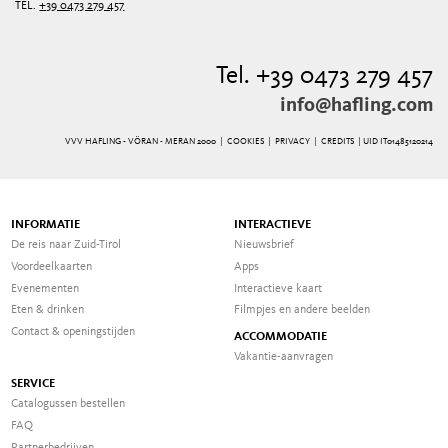
TEL.
+39 0473 279 457
Tel. +39 0473 279 457
info@hafling.com
VVV HAFLING - VÖRAN - MERAN 2000 |
COOKIES
|
PRIVACY
|
CREDITS
| UID IT01485120214
INFORMATIE
INTERACTIEVE
De reis naar Zuid-Tirol
Nieuwsbrief
Voordeelkaarten
Apps
Evenementen
Interactieve kaart
Eten & drinken
Filmpjes en andere beelden
Contact & openingstijden
ACCOMMODATIE
Vakantie-aanvragen
SERVICE
Catalogussen bestellen
FAQ
Partnerbedrijven