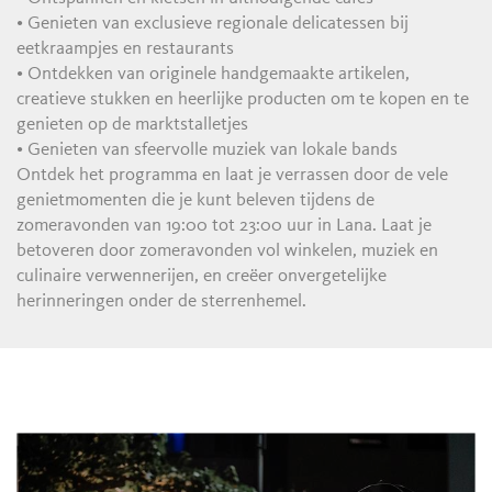
• Genieten van exclusieve regionale delicatessen bij
eetkraampjes en restaurants
• Ontdekken van originele handgemaakte artikelen,
creatieve stukken en heerlijke producten om te kopen en te
genieten op de marktstalletjes
• Genieten van sfeervolle muziek van lokale bands
Ontdek het programma en laat je verrassen door de vele
genietmomenten die je kunt beleven tijdens de
zomeravonden van 19:00 tot 23:00 uur in Lana. Laat je
betoveren door zomeravonden vol winkelen, muziek en
culinaire verwennerijen, en creëer onvergetelijke
herinneringen onder de sterrenhemel.