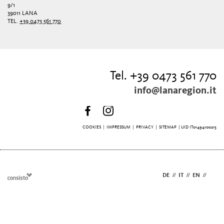
9/1
39011 LANA
TEL.
+39 0473 561 770
Tel. +39 0473 561 770
info@lanaregion.it
COOKIES
|
IMPRESSUM
|
PRIVACY
|
SITEMAP
| UID IT01494100215
DE
//
IT
//
EN
//
NL