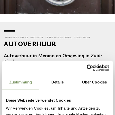
INFORMATIE & SERVICE
INFORMATIE
DE REIS NAAR ZUID-TIROL
AUTOVERHUUR
AUTOVERHUUR
Autoverhuur in Merano en Omgeving in Zuid-
Tirol
Bij de onderstaande autoverhuurders kunt u in Zuid-Tirol
een auto huren.
Zustimmung
Details
Über Cookies
Maggiore
Auto Europe
Avis
Diese Webseite verwendet Cookies
Hertz
Wir verwenden Cookies, um Inhalte und Anzeigen zu
Funcar
personalisieren, Funktionen für soziale Medien anbieten