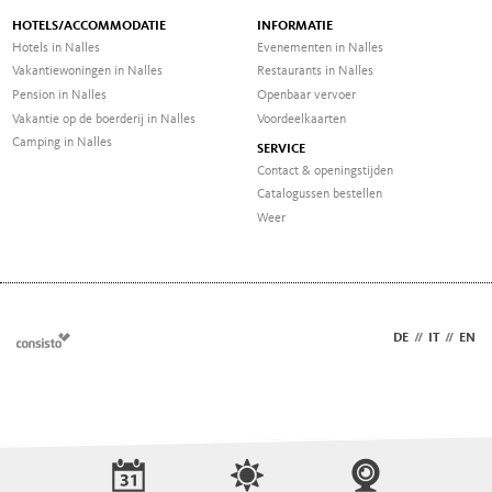
HOTELS/ACCOMMODATIE
INFORMATIE
Hotels in Nalles
Evenementen in Nalles
Vakantiewoningen in Nalles
Restaurants in Nalles
Pension in Nalles
Openbaar vervoer
Vakantie op de boerderij in Nalles
Voordeelkaarten
Camping in Nalles
SERVICE
Contact & openingstijden
Catalogussen bestellen
Weer
DE
//
IT
//
EN