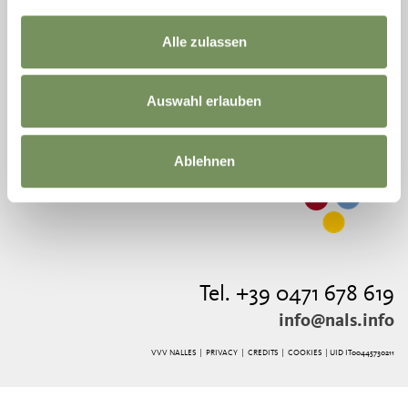
Alle zulassen
VVV NALLES
OPENINGSTIJDEN
PIAZZA MUNICIPIO 1/A
39010 NALLES
Auswahl erlauben
TEL.
+39 0471 678 619
Ablehnen
Tel. +39 0471 678 619
info@nals.info
VVV NALLES |
PRIVACY
|
CREDITS
|
COOKIES
| UID IT00445730211