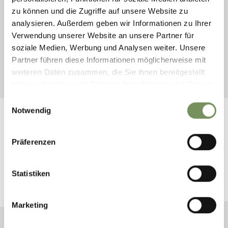
Sixt
zu können und die Zugriffe auf unsere Website zu
Mietwagen-Auskunft
analysieren. Außerdem geben wir Informationen zu Ihrer
Happy Car
Verwendung unserer Website an unsere Partner für
MietwagenCheck
soziale Medien, Werbung und Analysen weiter. Unsere
Tip:
Let erop dat de auto van november tot april voorzien is
Partner führen diese Informationen möglicherweise mit
van winterbanden en neem sneeuwkettingen mee.
weiteren Daten zusammen, die Sie ihnen bereitgestellt
haben oder die sie im Rahmen Ihrer Nutzung der Dienste
gesammelt haben.
Einwilligungsauswahl
Notwendig
Präferenzen
BLIJF OP DE HOOGTE MET ONS
Statistiken
Nieuws en informatie direct in uw mailbox
Marketing
ABONNEER U OP DE NIEUWSBRIEF