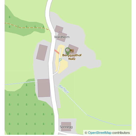
©
OpenStreetMap
contributors