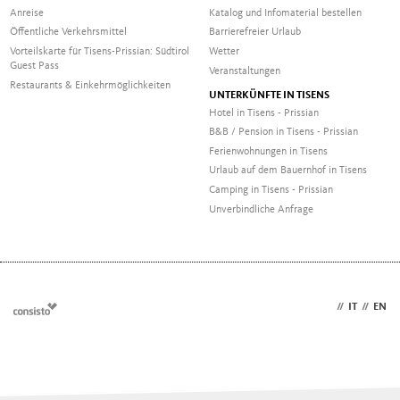
Anreise
Katalog und Infomaterial bestellen
Öffentliche Verkehrsmittel
Barrierefreier Urlaub
Vorteilskarte für Tisens-Prissian: Südtirol
Wetter
Guest Pass
Veranstaltungen
Restaurants & Einkehrmöglichkeiten
UNTERKÜNFTE IN TISENS
Hotel in Tisens - Prissian
B&B / Pension in Tisens - Prissian
Ferienwohnungen in Tisens
Urlaub auf dem Bauernhof in Tisens
Camping in Tisens - Prissian
Unverbindliche Anfrage
DE
//
IT
//
EN