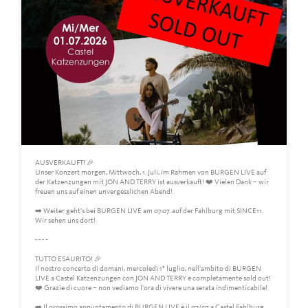
AUSVERKAUFT! 🎉
Unser Konzert morgen, Mittwoch, 1. Juli, im Rahmen von BURGEN LIVE auf
der Katzenzungen mit JON AND TERRY ist ausverkauft! ❤️ Vielen Dank – wir
freuen uns auf einen unvergesslichen Abend!
➡️ Weiter geht's bei BURGEN LIVE am 07.07. auf der Fahlburg mit SINCE11.
Wir sehen uns dort!
- - - -
TUTTO ESAURITO! 🎉
Il nostro concerto di domani, mercoledì 1° luglio, nell'ambito di BURGEN
LIVE a Castel Katzenzungen con JON AND TERRY è completamente sold out!
❤️ Grazie di cuore – non vediamo l'ora di vivere una serata indimenticabile!
➡️ Il prossimo appuntamento di BURGEN LIVE è il 07/07 a Castel Fahlburg