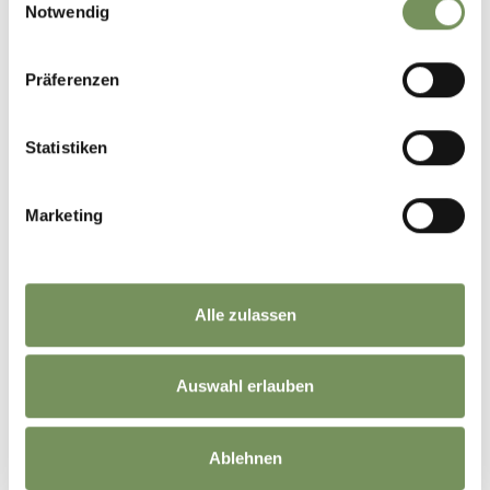
Notwendig
Präferenzen
Statistiken
Marketing
Who knows where I was this morning?
22
2
Alle zulassen
Feriengebiet Tisens-Prissian in Südtirol
Auswahl erlauben
vor 15 Tagen
Ablehnen