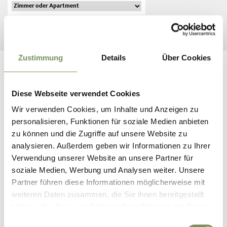
SUCHE STARTEN
Zustimmung
Details
Über Cookies
Diese Webseite verwendet Cookies
FOLGT UNS AUF SOCIAL
Wir verwenden Cookies, um Inhalte und Anzeigen zu
MEDIA
personalisieren, Funktionen für soziale Medien anbieten
zu können und die Zugriffe auf unsere Website zu
analysieren. Außerdem geben wir Informationen zu Ihrer
Feriengebiet Tisens-Prissian in Südtirol
Verwendung unserer Website an unsere Partner für
vor 9 Tagen
soziale Medien, Werbung und Analysen weiter. Unsere
Partner führen diese Informationen möglicherweise mit
weiteren Daten zusammen, die Sie ihnen bereitgestellt
haben oder die sie im Rahmen Ihrer Nutzung der Dienste
gesammelt haben.
Einwilligungsauswahl