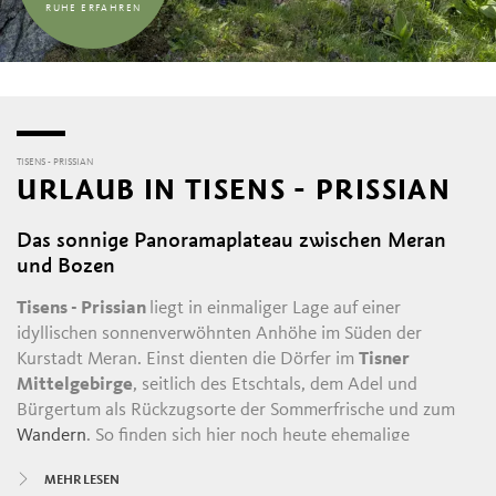
RUHE ERFAHREN
TISENS - PRISSIAN
URLAUB IN TISENS - PRISSIAN
Das sonnige Panoramaplateau zwischen Meran
und Bozen
Tisens - Prissian
liegt in einmaliger Lage auf einer
idyllischen sonnenverwöhnten Anhöhe im Süden der
Kurstadt Meran. Einst dienten die Dörfer im
Tisner
Mittelgebirge
, seitlich des Etschtals, dem Adel und
Bürgertum als Rückzugsorte der Sommerfrische und zum
Wandern
. So finden sich hier noch heute ehemalige
Sommerresidenzen,
Burgen und Edelsitze
, Kirchen,
MEHR LESEN
Bergkirchen und Kapellen aus vergangenen Zeiten.