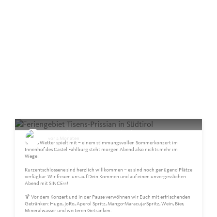
Feriengebiet Tisens-Prissian in Südtirol
vor 2 Monaten
🌞 Das Wetter spielt mit – einem stimmungsvollen Sommerkonzert im
Innenhof des Castel Fahlburg steht morgen Abend also nichts mehr im
Wege!
Kurzentschlossene sind herzlich willkommen – es sind noch genügend Plätze
verfügbar. Wir freuen uns auf Dein Kommen und auf einen unvergesslichen
Abend mit SINCE11!
🍹 Vor dem Konzert und in der Pause verwöhnen wir Euch mit erfrischenden
Getränken: Hugo, JoRo, Aperol Spritz, Mango-Maracuja-Spritz, Wein, Bier,
Mineralwasser und weiteren Getränken.