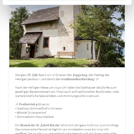
Morgen, 𝟐𝟓. 𝐉𝐮𝐥𝐢, feiern wir in Grissian den 𝐉𝐨𝐠𝐠𝐞𝐬𝐭𝐚𝐠, den Festtag des
Heiligen Jakobus – und damit den 𝐭𝐫𝐚𝐝𝐢𝐭𝐢𝐨𝐧𝐞𝐥𝐥𝐞𝐧 𝐊𝐢𝐫𝐜𝐡𝐭𝐚𝐠! 🎉
Nach der Heiligen Messe um 10:30 Uhr laden die Gasthäuser des Dorfes zum
geselligen Beisammensein ein. Freut euch auf traditionellen Bockbraten, viele
weitere köstliche Spezialitäten und stimmungsvolle Livemusik.
🎶 𝐅𝐞𝐬𝐭𝐛𝐞𝐭𝐫𝐢𝐞𝐛 gibt es im:
• Gasthaus Schmiedlhof in Grissian
• @Hotel Grissianerhof
• Schmiedlalm Klaus Malleier
Ein 𝐁𝐞𝐬𝐮𝐜𝐡 𝐝𝐞𝐫 𝐒𝐭. 𝐉𝐚𝐤𝐨𝐛 𝐊𝐢𝐫𝐜𝐡𝐞 lohnt sich übrigens nicht nur zum Kirchtag:
Das romanische Kleinod ist täglich von mindestens 10:00 bis 17:00 Uhr
geöffnet. Die im Jahr 1142 geweihte Kirche beeindruckt mit ihren wertvollen