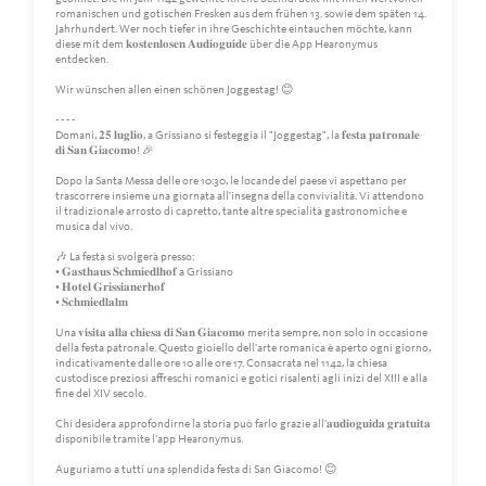
romanischen und gotischen Fresken aus dem frühen 13. sowie dem späten 14.
Jahrhundert. Wer noch tiefer in ihre Geschichte eintauchen möchte, kann
diese mit dem 𝐤𝐨𝐬𝐭𝐞𝐧𝐥𝐨𝐬𝐞𝐧 𝐀𝐮𝐝𝐢𝐨𝐠𝐮𝐢𝐝𝐞 über die App Hearonymus
entdecken.
Wir wünschen allen einen schönen Joggestag! 😊
- - - -
Domani, 𝟐𝟓 𝐥𝐮𝐠𝐥𝐢𝐨, a Grissiano si festeggia il "Joggestag", la 𝐟𝐞𝐬𝐭𝐚 𝐩𝐚𝐭𝐫𝐨𝐧𝐚𝐥𝐞
𝐝𝐢 𝐒𝐚𝐧 𝐆𝐢𝐚𝐜𝐨𝐦𝐨! 🎉
Dopo la Santa Messa delle ore 10:30, le locande del paese vi aspettano per
trascorrere insieme una giornata all'insegna della convivialità. Vi attendono
il tradizionale arrosto di capretto, tante altre specialità gastronomiche e
musica dal vivo.
🎶 La festa si svolgerà presso:
• 𝐆𝐚𝐬𝐭𝐡𝐚𝐮𝐬 𝐒𝐜𝐡𝐦𝐢𝐞𝐝𝐥𝐡𝐨𝐟 a Grissiano
• 𝐇𝐨𝐭𝐞𝐥 𝐆𝐫𝐢𝐬𝐬𝐢𝐚𝐧𝐞𝐫𝐡𝐨𝐟
• 𝐒𝐜𝐡𝐦𝐢𝐞𝐝𝐥𝐚𝐥𝐦
Una 𝐯𝐢𝐬𝐢𝐭𝐚 𝐚𝐥𝐥𝐚 𝐜𝐡𝐢𝐞𝐬𝐚 𝐝𝐢 𝐒𝐚𝐧 𝐆𝐢𝐚𝐜𝐨𝐦𝐨 merita sempre, non solo in occasione
della festa patronale. Questo gioiello dell'arte romanica è aperto ogni giorno,
indicativamente dalle ore 10 alle ore 17. Consacrata nel 1142, la chiesa
custodisce preziosi affreschi romanici e gotici risalenti agli inizi del XIII e alla
fine del XIV secolo.
Chi desidera approfondirne la storia può farlo grazie all'𝐚𝐮𝐝𝐢𝐨𝐠𝐮𝐢𝐝𝐚 𝐠𝐫𝐚𝐭𝐮𝐢𝐭𝐚
disponibile tramite l'app Hearonymus.
Auguriamo a tutti una splendida festa di San Giacomo! 😊