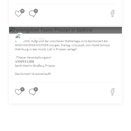
18
0
Feriengebiet Tisens-Prissian in Südtirol
vor 23 Tagen
ACHTUNG: Aufgrund der unsicheren Wetterlage, wird das Konzert der
GESCHWISTER HINTNER morgen, Freitag, 17.07.2026, vom Hotel Schloss
Wehrburg in den Ansitz Lidl in Prissian verlegt!
📍Neuer Veranstaltungsort:
𝐀𝐍𝐒𝐈𝐓𝐙 𝐋𝐈𝐃𝐋
Sankt-Martin-Straße 4, Prissian
Das Konzert ist ausverkauft!
2
0