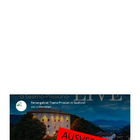
Feriengebiet Tisens-Prissian in Südtirol
vor 2 Monaten