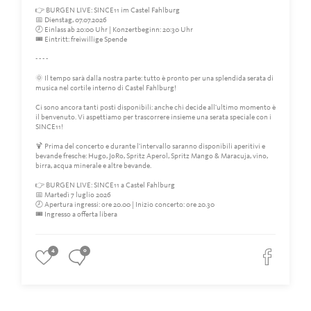
👉 BURGEN LIVE: SINCE11 im Castel Fahlburg
📅 Dienstag, 07.07.2026
🕗 Einlass ab 20:00 Uhr | Konzertbeginn: 20:30 Uhr
🎟️ Eintritt: freiwillige Spende
- - - -
🌞 Il tempo sarà dalla nostra parte: tutto è pronto per una splendida serata di
musica nel cortile interno di Castel Fahlburg!
Ci sono ancora tanti posti disponibili: anche chi decide all'ultimo momento è
il benvenuto. Vi aspettiamo per trascorrere insieme una serata speciale con i
SINCE11!
🍹 Prima del concerto e durante l'intervallo saranno disponibili aperitivi e
bevande fresche: Hugo, JoRo, Spritz Aperol, Spritz Mango & Maracuja, vino,
birra, acqua minerale e altre bevande.
👉 BURGEN LIVE: SINCE11 a Castel Fahlburg
📅 Martedì 7 luglio 2026
🕗 Apertura ingressi: ore 20.00 | Inizio concerto: ore 20.30
🎟️ Ingresso a offerta libera
4
0