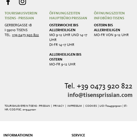
TOURISMUSVEREIN
ÖFFNUNGSZEITEN
ÖFFNUNGSZEITEN
TISENS - PRISSIAN
HAUPTBÜRO PRISSIAN
INFOBÜRO TISENS
GERBERGASSE 1B
OSTERWOCHE BIS
OSTERN BIS
I-39010 TISENS
ALLERHEILIGEN
ALLERHEILIGEN
TEL.
+39 0473 920 822
MO 9-12 UHR UND 14-17
MO-FR VON 9-12 UHR
UHR
DI-FR 14-17 UHR
ALLERHEILIGEN BIS
OSTERN
MO-FR 9-12 UHR
Tel. +39 0473 920 822
info@tisensprissian.com
TOURISMUSVEREIN TISENS - PRISSIAN |
PRIVACY
|
IMPRESSUM
|
COOKIES
| UID IT02499090211 | ST.-
NR./COD.FISC. 01194410211
INFORMATIONEN
SERVICE