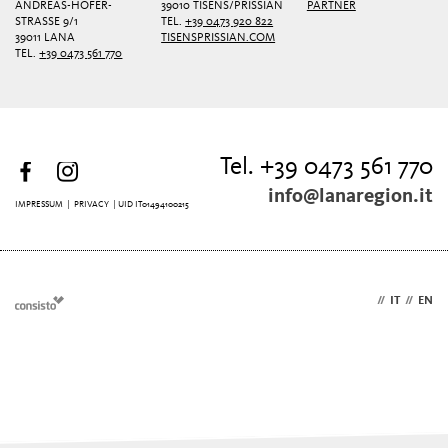
ANDREAS-HOFER-
39010 TISENS/PRISSIAN
PARTNER
STRASSE 9/1
TEL.
+39 0473 920 822
39011 LANA
TISENSPRISSIAN.COM
TEL.
+39 0473 561 770
Tel. +39 0473 561 770
info@lanaregion.it
IMPRESSUM
|
PRIVACY
| UID IT01494100215
DE
//
IT
//
EN