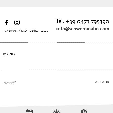
Tel. +39 0473 795390
info@schwemmalm.com
IMPRESSUM
|
PRIVACY
| UID IT00390210219
PARTNER
DE
//
IT
//
EN