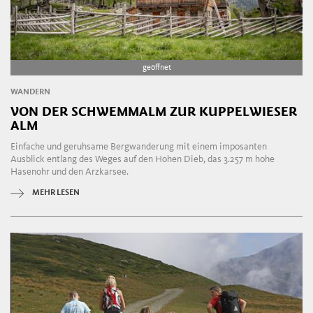
geöffnet
WANDERN
VON DER SCHWEMMALM ZUR KUPPELWIESER
ALM
Einfache und geruhsame Bergwanderung mit einem imposanten
Ausblick entlang des Weges auf den Hohen Dieb, das 3.257 m hohe
Hasenohr und den Arzkarsee.
MEHR LESEN