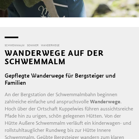
SCHWEMMALM
SOMMER
WANDERWEGE
WANDERWEGE AUF DER
SCHWEMMALM
Gepflegte Wanderwege für Bergsteiger und
Familien
An der Bergstation der Schwemmalmbahn beginnen
zahlreiche einfache und anspruchsvolle
Wanderwege
.
Hoch über der Ortschaft Kuppelwies führen aussichtsreiche
Pfade hin zu urigen, schön gelegenen Hütten. Von der
Hütte Außere Schwemmalm verläuft ein kinderwagen- und
rollstuhltauglicher Rundweg bis zur Hütte Innere
Schwemmalm. Geübte Bergsteiger wandern zum klaren