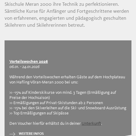
Skischule Meran 2000 ihre Technik zu perfektionieren.
Sämtliche Kurse für Anfänger und Fortgeschrittene werden
von erfahrenen, engagierten und pädagogisch geschulten
Skilehrern und Skilehrerinnen betreut.
Vorteilswochen 2026
06.01. - 24.01.2026
Während den Vorteilswochen erhalten Gäste auf dem Hochplateau
von Hafling-Vöran-Meran 2000 bei uns:
>> -15% auf Kinderskikurse von mind. 3 Tagen (Ermäßigung auf
Preise der Hochsaison)
>> Ermäßigungen auf Privat-Skistunden ab 2 Personen
>> -15% bei den Skiverleihen auf die Ski- und Snowboard-Ausrüstung
>> Top Ermäßigungen auf Skipässe
Den Voucher hierfür erhältst du in deiner
Unterkunft
.
WEITERE INFOS