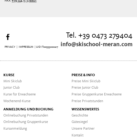
FAX
+39 0473 378801
Tel. +39 0473 279404
info@skischool-meran.com
PRIVACY
|
IMPRESSUM
| UID IT00553000217
KURSE
PREISE & INFO
Mini Skiclub
Preise Mini Skiclub
Junior Club
Preise Junior Club
Kurse für Erwachsene
Preise Gruppenkurse Erwachsene
Wochenend-Kurse
Preise Privatstunden
ANMELDUNG UND BUCHUNG
WISSENSWERTES
Onlinebuchung Privatstunden
Geschichte
Onlinebuchung Gruppenkurse
Gütesiegel
Kursanmeldung
Unsere Partner
Kontakt