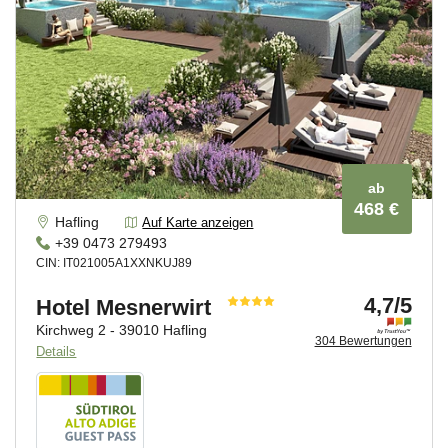
jeden Urlaubstyp das passende Zuhause. Erlebe
unvergessliche Tage voller Entspannung, Abenteuer und
Naturerlebnisse.
Kontaktiere uns
jetzt für eine
schnelle und
unverbindliche Anfrage.
Wir freuen uns darauf, dir bei der
Planung deines Traumurlaubs zu helfen!