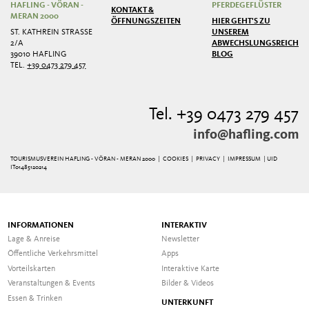
HAFLING - VÖRAN -
PFERDEGEFLÜSTER
KONTAKT &
MERAN 2000
ÖFFNUNGSZEITEN
HIER GEHT'S ZU
ST. KATHREIN STRASSE 2
UNSEREM
/A
ABWECHSLUNGSREICHEN
39010 HAFLING
BLOG
TEL.
+39 0473 279 457
Tel. +39 0473 279 457
info@hafling.com
TOURISMUSVEREIN HAFLING - VÖRAN - MERAN 2000 |
COOKIES
|
PRIVACY
|
IMPRESSUM
| UID
IT01485120214
INFORMATIONEN
INTERAKTIV
Lage & Anreise
Newsletter
Öffentliche Verkehrsmittel
Apps
Vorteilskarten
Interaktive Karte
Veranstaltungen & Events
Bilder & Videos
Essen & Trinken
UNTERKUNFT