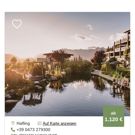
für die Eltern. Von spannenden Outdoor-Abenteuern bis
hin zu interaktiven Themenwegen und kindgerechten
Veranstaltungen ist für jeden etwas dabei.
URLAUB AUF DEM BAUERNHOF - NATUR PUR
ERLEBEN
In Hafling und Vöran erwartet dich eine Vielzahl reizvoller
Bauernhöfe,
die eine authentische ländliche Erfahrung
ermöglichen. Hier kannst du aktiv an der Tierpflege
teilnehmen, die sanften Hügel entlang der Wanderwege
erkunden oder einfach die friedliche Atmosphäre und die
klare Luft fernab des städtischen Trubels genießen. Diese
malerischen Höfe bieten nicht nur Unterkünfte, sondern
auch Einblicke in das traditionelle Leben auf dem Lande und
lassen Besucher eine Verbindung zur Natur und zur
landwirtschaftlichen Tradition der Region spüren.
FAMILIÄR UND PRIVAT:
FRÜHSTÜCKSPENSIONEN UND GARNIS
Wohnen mit Familienanschluss: Die familienbetriebenen