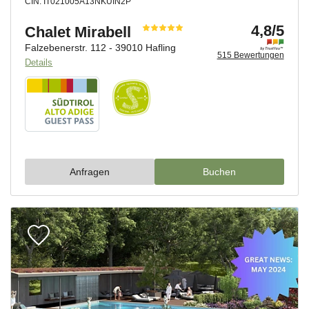
Privatunterkünfte und
Frühstückspensionen
zeichnen sich
durch herzliche Gastfreundschaft und persönlichen Service
aus. Hier genießt du liebevoll gestaltete Zimmer, ein
freundliches Ambiente und regionales Frühstück, oft sogar
mit hausgemachten Spezialitäten. Die Gastgeber nehmen
sich Zeit für ihre Gäste und geben individuelle
Empfehlungen für Aktivitäten.
FERIENWOHNUNGEN - FLEXIBILITÄT UND
FREIHEIT
Wenn du deine Urlaubstage gerne in deinem eigenen
Tempo gestalten möchtest, sind
Ferienwohnungen
die
ideale Wahl. Genieße die Freiheit, deine Mahlzeiten selbst
zuzubereiten und fühle dich wie zu Hause in einer
gemütlichen Unterkunft mitten in der Natur.
BUCHE JETZT DEINEN TRAUMURLAUB IN
HAFLING-VÖRAN-MERAN 2000
Die idyllische Ferienregion Hafling-Vöran-Meran bietet für