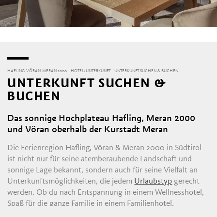
HAFLING-VÖRAN-MERAN 2000
HOTEL/UNTERKUNFT
UNTERKUNFT SUCHEN & BUCHEN
UNTERKUNFT SUCHEN &
BUCHEN
Das sonnige Hochplateau Hafling, Meran 2000
D
und Vöran oberhalb der Kurstadt Meran
Die Ferienregion Hafling, Vöran & Meran 2000 in Südtirol
ist nicht nur für seine atemberaubende Landschaft und
sonnige Lage bekannt, sondern auch für seine Vielfalt an
Unterkunftsmöglichkeiten, die jedem
Urlaubstyp
gerecht
werden. Ob du nach Entspannung in einem Wellnesshotel,
Spaß für die ganze Familie in einem Familienhotel,
authentische Naturerlebnisse auf einem Bauernhof oder die