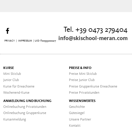
Tel. +39 0473 279404
info@skischool-meran.com
PRIVACY
|
IMPRESSUM
| UID IT00553000217
KURSE
PREISE & INFO
Mini Skiclub
Preise Mini Skiclub
Junior Club
Preise Junior Club
Kurse für Erwachsene
Preise Gruppenkurse Erwachsene
Wochenend-Kurse
Preise Privatstunden
ANMELDUNG UND BUCHUNG
WISSENSWERTES
Onlinebuchung Privatstunden
Geschichte
Onlinebuchung Gruppenkurse
Gütesiegel
Kursanmeldung
Unsere Partner
Kontakt