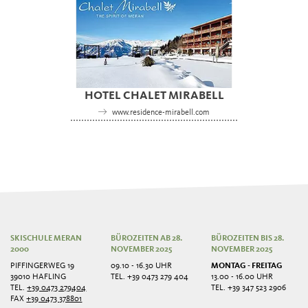
HOTEL CHALET MIRABELL
www.residence-mirabell.com
SKISCHULE MERAN
BÜROZEITEN AB 28.
BÜROZEITEN BIS 28.
2000
NOVEMBER 2025
NOVEMBER 2025
PIFFINGERWEG 19
09.10 - 16.30 UHR
MONTAG - FREITAG
39010 HAFLING
TEL. +39 0473 279 404
13.00 - 16.00 UHR
TEL.
+39 0473 279404
TEL. +39 347 523 2906
FAX
+39 0473 378801