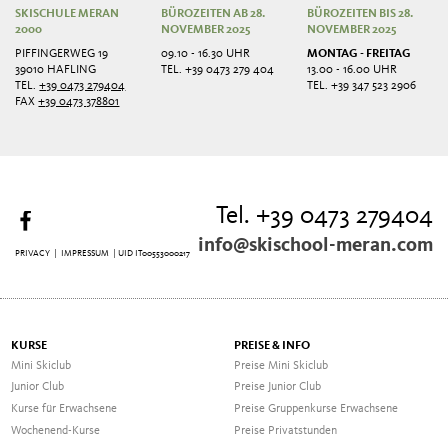
SKISCHULE MERAN
BÜROZEITEN AB 28.
BÜROZEITEN BIS 28.
2000
NOVEMBER 2025
NOVEMBER 2025
PIFFINGERWEG 19
09.10 - 16.30 UHR
MONTAG - FREITAG
39010 HAFLING
TEL. +39 0473 279 404
13.00 - 16.00 UHR
TEL.
+39 0473 279404
TEL. +39 347 523 2906
FAX
+39 0473 378801
Tel. +39 0473 279404
info@skischool-meran.com
PRIVACY
|
IMPRESSUM
| UID IT00553000217
KURSE
PREISE & INFO
Mini Skiclub
Preise Mini Skiclub
Junior Club
Preise Junior Club
Kurse für Erwachsene
Preise Gruppenkurse Erwachsene
Wochenend-Kurse
Preise Privatstunden