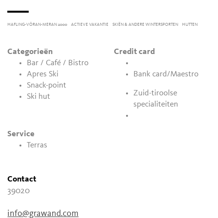
HAFLING-VÖRAN-MERAN 2000
ACTIEVE VAKANTIE
SKIËN & ANDERE WINTERSPORTEN
HUTTEN
Categorieën
Credit card
Bar / Café / Bistro
Apres Ski
Bank card/Maestro
Snack-point
Zuid-tiroolse
Ski hut
specialiteiten
Service
Terras
Contact
39020
info@grawand.com