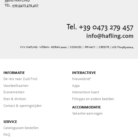
39010 HAFLING
TEL.
+39 0473 279 457
Tel. +39 0473 279 457
info@hafling.com
VVV HAFLING - VÖRAN - MERAN 2000 |
COOKIES
|
PRIVACY
|
CREDITS
| UID IT01485120214
INFORMATIE
INTERACTIEVE
De reis naar Zuid-Tirol
Nieuwsbrief
Voordeelkaarten
Apps
Evenementen
Interactieve kaart
Eten & drinken
Filmpjes en andere beelden
Contact & openingstijden
ACCOMMODATIE
Vakantie-aanvragen
SERVICE
Catalogussen bestellen
FAQ