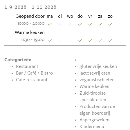
1-9-2026 - 1-11-2026
Geopend door
ma
di
wo
do
vr
za
zo
10:00 - 20:00
Warme keuken
11:30 - 19:00
Categorieën
Restaurant
glutenvrije keuken
Bar / Café / Bistro
lactosevrij eten
Café-restaurant
veganistisch eten
Warme keuken
Zuid-tiroolse
specialiteiten
Producten van de
eigen boerderij
Aspergeweken
Kindermenu