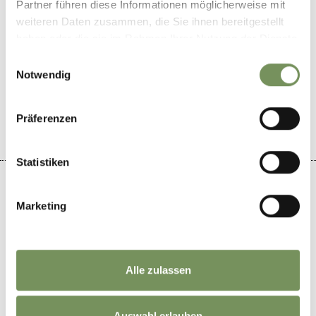
Partner führen diese Informationen möglicherweise mit
weiteren Daten zusammen, die Sie ihnen bereitgestellt
haben oder die sie im Rahmen Ihrer Nutzung der Dienste
gesammelt haben.
Einwilligungsauswahl
Notwendig
WAS DE INHOUD NUTTIG VOOR U?
JA
NO
Präferenzen
Statistiken
Marketing
+
−
Alle zulassen
Auswahl erlauben