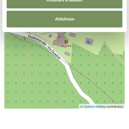
Ablehnen
©
OpenStreetMap
contributors