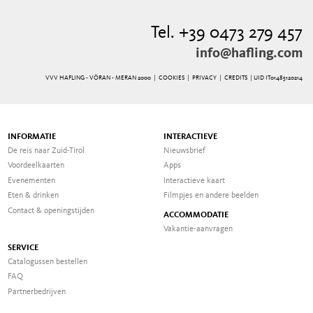
Tel. +39 0473 279 457
info@hafling.com
VVV HAFLING - VÖRAN - MERAN 2000 |
COOKIES
|
PRIVACY
|
CREDITS
| UID IT01485120214
INFORMATIE
INTERACTIEVE
De reis naar Zuid-Tirol
Nieuwsbrief
Voordeelkaarten
Apps
Evenementen
Interactieve kaart
Eten & drinken
Filmpjes en andere beelden
Contact & openingstijden
ACCOMMODATIE
Vakantie-aanvragen
SERVICE
Catalogussen bestellen
FAQ
Partnerbedrijven