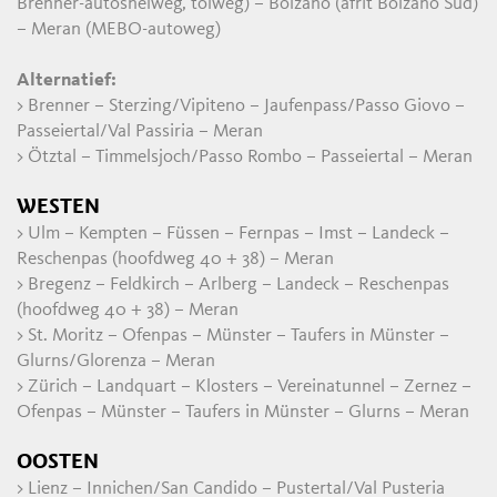
Brenner-autosnelweg, tolweg) – Bolzano (afrit Bolzano Sud)
– Meran (MEBO-autoweg)
Alternatief:
> Brenner – Sterzing/Vipiteno – Jaufenpass/Passo Giovo –
Passeiertal/Val Passiria – Meran
> Ötztal – Timmelsjoch/Passo Rombo – Passeiertal – Meran
WESTEN
> Ulm – Kempten – Füssen – Fernpas – Imst – Landeck –
Reschenpas (hoofdweg 40 + 38) – Meran
> Bregenz – Feldkirch – Arlberg – Landeck – Reschenpas
(hoofdweg 40 + 38) – Meran
> St. Moritz – Ofenpas – Münster – Taufers in Münster –
Glurns/Glorenza – Meran
> Zürich – Landquart – Klosters – Vereinatunnel – Zernez –
Ofenpas – Münster – Taufers in Münster – Glurns – Meran
OOSTEN
> Lienz – Innichen/San Candido – Pustertal/Val Pusteria