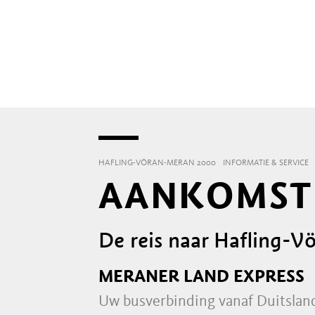
HAFLING-VÖRAN-MERAN 2000
INFORMATIE & SERVICE
AANKOMST 
De reis naar Hafling-
MERANER LAND EXPRESS
Uw busverbinding vanaf Duitslan