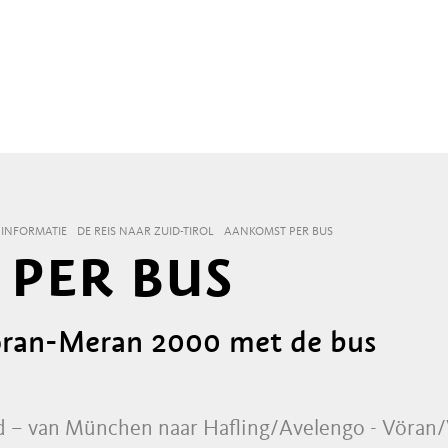
INFORMATIE
DE REIS NAAR ZUID-TIROL
AANKOMST PER BUS
PER BUS
Vöran-Meran 2000 met de bus
d – van München naar Hafling/Avelengo - Vöran