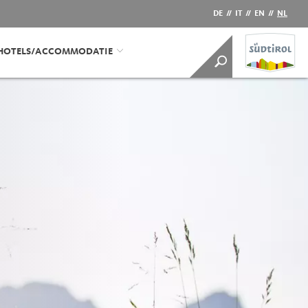
DE
//
IT
//
EN
//
NL
HOTELS/ACCOMMODATIE