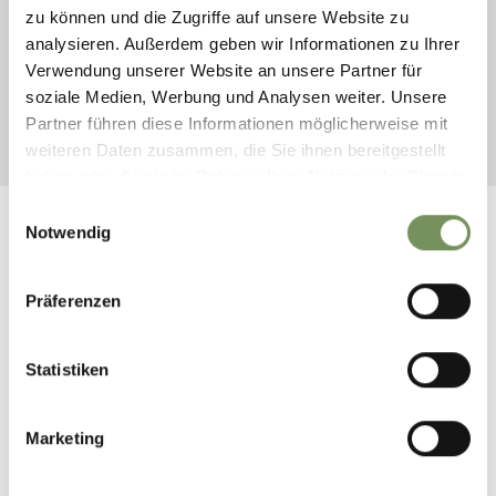
AANKOMST
zu können und die Zugriffe auf unsere Website zu
analysieren. Außerdem geben wir Informationen zu Ihrer
VERTREK
Verwendung unserer Website an unsere Partner für
soziale Medien, Werbung und Analysen weiter. Unsere
Partner führen diese Informationen möglicherweise mit
START ZOEKEN
weiteren Daten zusammen, die Sie ihnen bereitgestellt
haben oder die sie im Rahmen Ihrer Nutzung der Dienste
gesammelt haben.
Einwilligungsauswahl
Notwendig
Präferenzen
Statistiken
Marketing
CATALOGUSSEN
BESTELLEN
INFO EN SERVICE