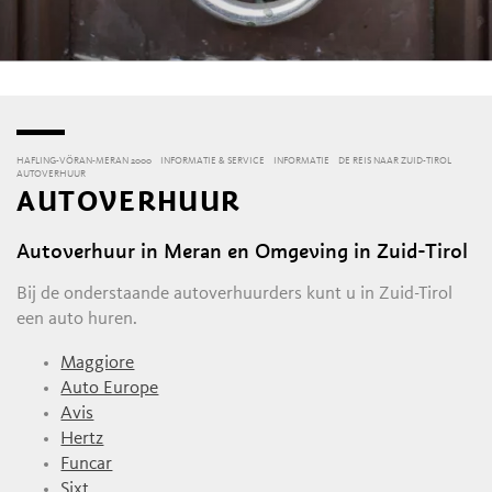
HAFLING-VÖRAN-MERAN 2000
INFORMATIE & SERVICE
INFORMATIE
DE REIS NAAR ZUID-TIROL
AUTOVERHUUR
AUTOVERHUUR
Autoverhuur in Meran en Omgeving in Zuid-Tirol
Bij de onderstaande autoverhuurders kunt u in Zuid-Tirol
een auto huren.
Maggiore
Auto Europe
Avis
Hertz
Funcar
Sixt