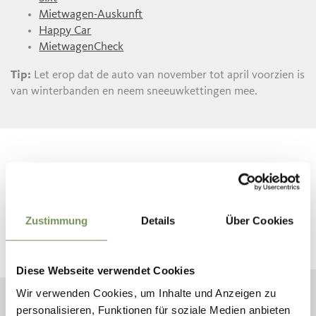
Mietwagen-Auskunft
Happy Car
MietwagenCheck
Tip:
Let erop dat de auto van november tot april voorzien is
van winterbanden en neem sneeuwkettingen mee.
BOEK JE VAKANTIE
Zustimmung
Details
Über Cookies
Plan nu vrijblijvend uw droomvakantie
Diese Webseite verwendet Cookies
Wir verwenden Cookies, um Inhalte und Anzeigen zu
personalisieren, Funktionen für soziale Medien anbieten