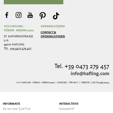
VVV HAFLING -
OPENINGSTIJDEN
VÖRAN - MERAN 2000
CONTACT &
ST. KATHREINSTRASSE 2
OPENINGSTIJDEN
/A
39010 HAFLING
TEL.
+39 0473 279 457
Tel. +39 0473 279 457
info@hafling.com
VVV HAFLING - VÖRAN - MERAN 2000 |
COOKIES
|
PRIVACY
|
CREDITS
| UID IT01485120214
INFORMATIE
INTERACTIEVE
De reis naar Zuid-Tirol
Nieuwsbrief