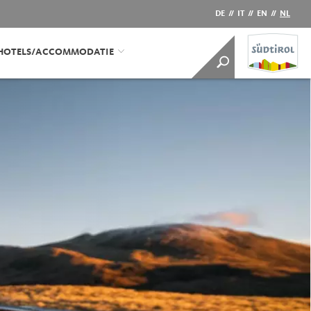
DE
//
IT
//
EN
//
NL
HOTELS/ACCOMMODATIE