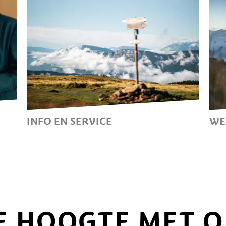
INFO EN SERVICE
WE
NUTTIGE INFORMATIE VOOR
D
00
EEN ZUID-TIROLER VAKANTIE
V
IN HAFLING-VÖRAN-MERAN
2000
DE HOOGTE MET 