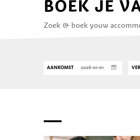
BOEK JE V
Zoek & boek youw accommod
AANKOMST
VE