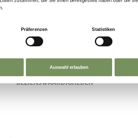
 Daten zusammen, die Sie ihnen bereitgestellt haben oder die s
n.
Präferenzen
Statistiken
Auswahl erlauben
BEZIENSWAARDIGHEDEN
 &
SPOREN VAN HET VERLEDEN
OP DE HOOGVLAKTE VAN
HAFLING, VÖRAN EN MERAN
2000