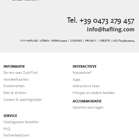
Tel. +39 0473 279 457
info@hafling.com
VVV HAFLING - VÖRAN - MERAN 2000 |
COOKIES
|
PRIVACY
|
CREDITS
| UID IT01485120214
INFORMATIE
INTERACTIEVE
De reis naar Zuid-Tirol
Nieuwsbrief
Voordeelkaarten
Apps
Evenementen
Interactieve kaart
Eten & drinken
Filmpjes en andere beelden
Contact & openingstijden
ACCOMMODATIE
Vakantie-aanvragen
SERVICE
Catalogussen bestellen
FAQ
Partnerbedrijven