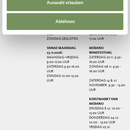
Auswahl erlauben
ZONDAG GESLOTEN
13.00 UUR
VANAF MAANDAG
MERANO GRAPE
19.10.2026:
FESTIVAL
MAANDAG–VRIJDAG
ZATERDAG 17.10: 9.30 -
Ablehnen
9.00-17.00 UUR
16.00 UUR
ZATERDAG 9.30-16.00
ZONDAG 18.10: 9.30 -
UUR
14.00 UUR & 16.00 -
ZONDAG GESLOTEN
17.00 UUR
VANAF MAANDAG
MERANO
23.11.2026:
WINEFESTIVAL
MAANDAG–VRIJDAG
ZATERDAG 07.11: 9.30 -
9.00-17.00 UUR
16.00 UUR
ZATERDAG 9.30-16.00
ZONDAG 08.11: 9.30 -
UUR
16.00 UUR
ZONDAG 10.00-13.00
UUR
ZATERDAG 14 & 21
NOVEMBER: 9.30 - 13.00
UUR
KERSTMARKT VAN
MERANO
DINSDAG 8.12: 10.00 -
13.00 UUR
DONDERDAG 24.12:
10.00 - 13.00 UUR
VRIJDAG 25.12: