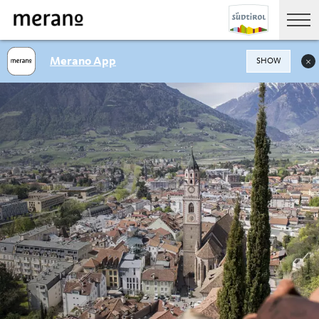
Merano App
SHOW