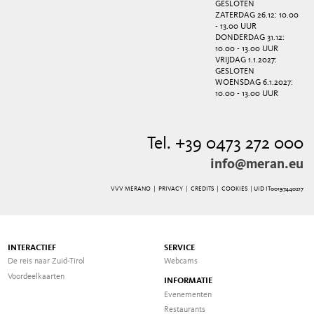
GESLOTEN
ZATERDAG 26.12: 10.00
- 13.00 UUR
DONDERDAG 31.12:
10.00 - 13.00 UUR
VRIJDAG 1.1.2027:
GESLOTEN
WOENSDAG 6.1.2027:
10.00 - 13.00 UUR
Tel. +39 0473 272 000
info@meran.eu
VVV MERANO |
PRIVACY
|
CREDITS
|
COOKIES
| UID IT00197440217
INTERACTIEF
SERVICE
De reis naar Zuid-Tirol
Webcams
Voordeelkaarten
INFORMATIE
Evenementen
Restaurants