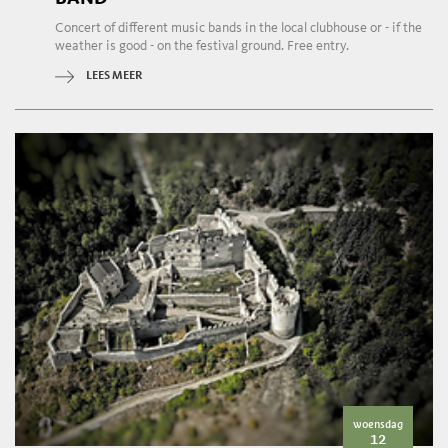
Concert of different music bands in the local clubhouse or - if the
weather is good - on the festival ground. Free entry.
LEES MEER
woensdag
12