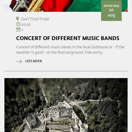
donderdag
20
aug
Dorf Tirol/Tirolo
20:30
+
CONCERT OF DIFFERENT MUSIC BANDS
Concert of different music bands in the local clubhouse or - if the
weather is good - on the festival ground. Free entry.
LEES MEER