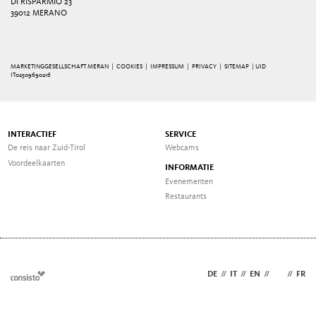
DI RISPARMIO 23
39012 MERANO
MARKETINGGESELLSCHAFT MERAN |
COOKIES
|
IMPRESSUM
|
PRIVACY
|
SITEMAP
| UID
IT02509690216
INTERACTIEF
SERVICE
De reis naar Zuid-Tirol
Webcams
Voordeelkaarten
INFORMATIE
Evenementen
Restaurants
DE
//
IT
//
EN
//
NL
//
FR