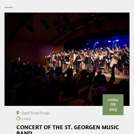
zondag
09
aug
Dorf Tirol/Tirolo
21:00
CONCERT OF THE ST. GEORGEN MUSIC
BAND