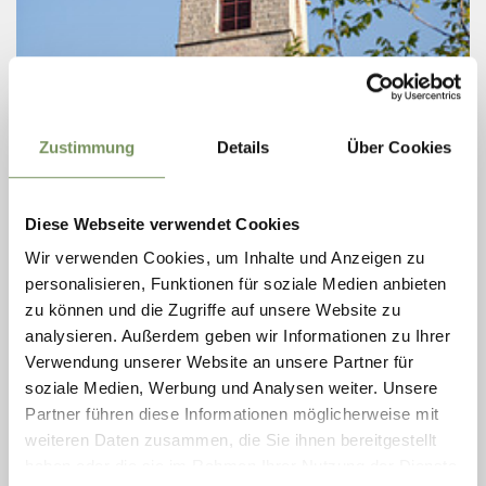
zaterdag
Zustimmung
Details
Über Cookies
15
aug
Lana
10:00
Diese Webseite verwendet Cookies
CHURCH FESTIVAL IN NIEDERLANA
(KOPIE)
Wir verwenden Cookies, um Inhalte und Anzeigen zu
personalisieren, Funktionen für soziale Medien anbieten
LEES MEER
zu können und die Zugriffe auf unsere Website zu
analysieren. Außerdem geben wir Informationen zu Ihrer
Verwendung unserer Website an unsere Partner für
soziale Medien, Werbung und Analysen weiter. Unsere
Partner führen diese Informationen möglicherweise mit
weiteren Daten zusammen, die Sie ihnen bereitgestellt
haben oder die sie im Rahmen Ihrer Nutzung der Dienste