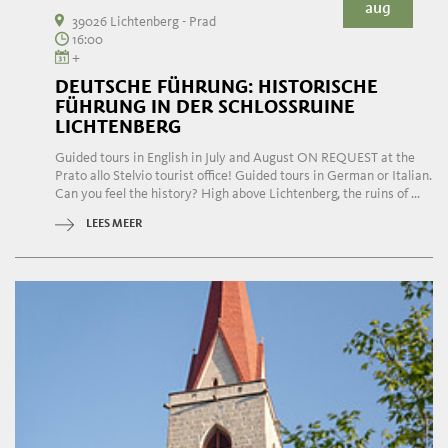
aug
39026 Lichtenberg - Prad
16:00
+
DEUTSCHE FÜHRUNG: HISTORISCHE
FÜHRUNG IN DER SCHLOSSRUINE
LICHTENBERG
Guided tours in English in July and August ON REQUEST at the
Prato allo Stelvio tourist office! Guided tours in German or Italian.
Can you feel the history? High above Lichtenberg, the ruins of ...
LEES MEER