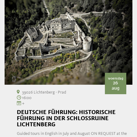
woensdag
26
aug
39026 Lichtenberg - Prad
16:00
+
DEUTSCHE FÜHRUNG: HISTORISCHE
FÜHRUNG IN DER SCHLOSSRUINE
LICHTENBERG
Guided tours in English in July and August ON REQUEST at the