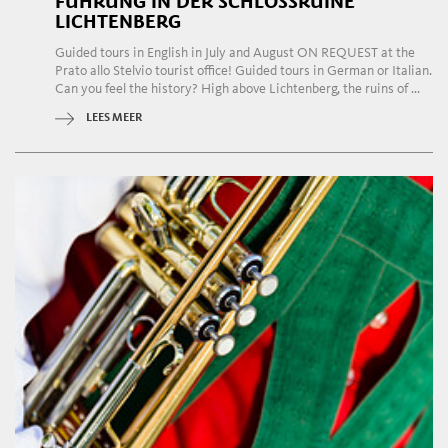
FÜHRUNG IN DER SCHLOSSRUINE
LICHTENBERG
Guided tours in English in July and August ON REQUEST at the
Prato allo Stelvio tourist office! Guided tours in German or Italian.
Can you feel the history? High above Lichtenberg, the ruins of ...
LEES MEER