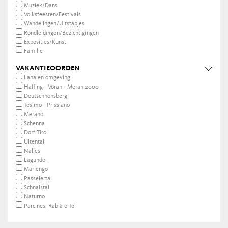
Muziek/Dans
Volksfeesten/Festivals
Wandelingen/Uitstapjes
Rondleidingen/Bezichtigingen
Exposities/Kunst
Familie
VAKANTIEOORDEN
Lana en omgeving
Hafling - Vöran - Meran 2000
Deutschnonsberg
Tesimo - Prissiano
Merano
Schenna
Dorf Tirol
Ultental
Nalles
Lagundo
Marlengo
Passeiertal
Schnalstal
Naturno
Parcines, Rablà e Tel