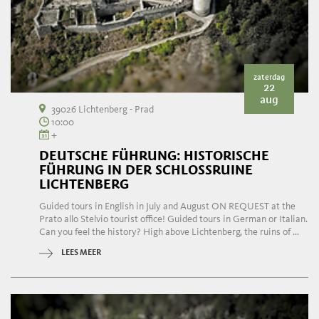
zaterdag
22
aug
39026 Lichtenberg - Prad
10:00
+
DEUTSCHE FÜHRUNG: HISTORISCHE
FÜHRUNG IN DER SCHLOSSRUINE
LICHTENBERG
Guided tours in English in July and August ON REQUEST at the
Prato allo Stelvio tourist office! Guided tours in German or Italian.
Can you feel the history? High above Lichtenberg, the ruins of ...
LEES MEER