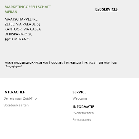
MARKETINGGESELLSCHAFT
B2B SERVICES
MERAN
MAATSCHAPPELIJKE
ZETEL: VIA PALADE 95
KANTOOR: VIA CASSA
DI RISPARMIO 23
39012 MERANO
MARKETINGGESELLSCHAFT MERAN |
COOKIES
|
IMPRESSUM
|
PRIVACY
|
SITEMAP
| UID
IT02509690216
INTERACTIEF
SERVICE
De reis naar Zuid-Tirol
Webcams
Voordeelkaarten
INFORMATIE
Evenementen
Restaurants