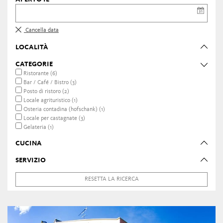
Cancella data
LOCALITÀ
CATEGORIE
Ristorante (6)
Bar / Café / Bistro (3)
Posto di ristoro (2)
Locale agrituristico (1)
Osteria contadina (hofschank) (1)
Locale per castagnate (3)
Gelateria (1)
CUCINA
SERVIZIO
RESETTA LA RICERCA