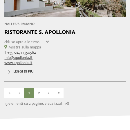
NALLES/SIRMIANO
RISTORANTE S. APOLLONIA
chiuso
apre alle 11:00
sabato
Mostra sulla mappa
11:00 - 22:00
T
+39 0471 1550562
domenica
chiuso
info@apollonia.it
lunedì
chiuso
www.apollonia.it
martedì
11:00 - 22:00
mercoledì
11:00 - 22:00
LEGGI DI PIÙ
giovedì
11:00 - 22:00
venerdì
11:00 - 22:00
«
‹
1
2
›
»
13 elementi su 2 pagine, visualizzati 1-8