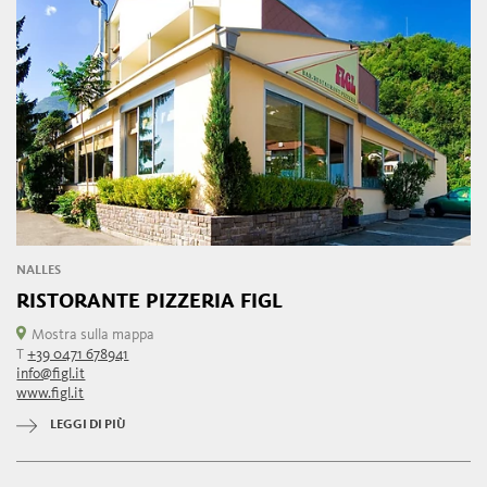
NALLES
RISTORANTE PIZZERIA FIGL
Mostra sulla mappa
T
+39 0471 678941
info@figl.it
www.figl.it
LEGGI DI PIÙ