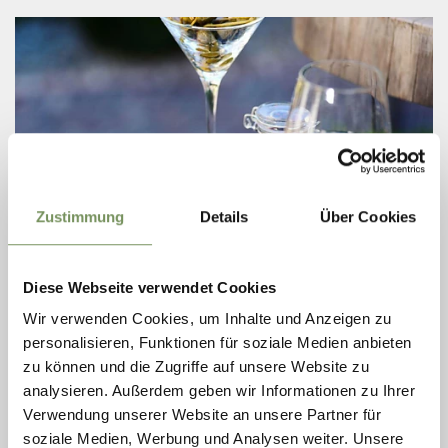
Zustimmung
Details
Über Cookies
Diese Webseite verwendet Cookies
NALLES
Wir verwenden Cookies, um Inhalte und Anzeigen zu
CAFÈ ERSCHBAMER
personalisieren, Funktionen für soziale Medien anbieten
chiuso
apre alle 08:30
zu können und die Zugriffe auf unsere Website zu
sabato
Mostra sulla mappa
08:30 - 20:00
analysieren. Außerdem geben wir Informationen zu Ihrer
T
+39 338 7988110
domenica
08:30 - 20:00
Verwendung unserer Website an unsere Partner für
peter.egger@rolmail.net
lunedì
chiuso
soziale Medien, Werbung und Analysen weiter. Unsere
martedì
chiuso
LEGGI DI PIÙ