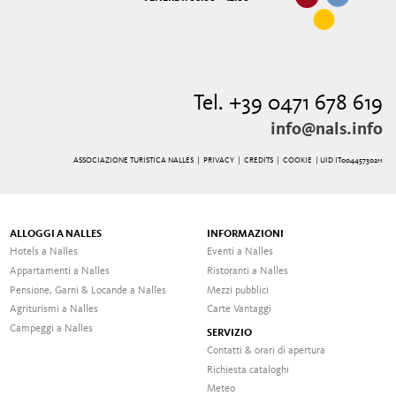
Tel. +39 0471 678 619
info@nals.info
ASSOCIAZIONE TURISTICA NALLES |
PRIVACY
|
CREDITS
|
COOKIE
| UID IT00445730211
ALLOGGI A NALLES
INFORMAZIONI
Hotels a Nalles
Eventi a Nalles
Appartamenti a Nalles
Ristoranti a Nalles
Pensione, Garni & Locande a Nalles
Mezzi pubblici
Agriturismi a Nalles
Carte Vantaggi
Campeggi a Nalles
SERVIZIO
Contatti & orari di apertura
Richiesta cataloghi
Meteo