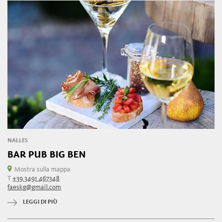
NALLES
BAR PUB BIG BEN
Mostra sulla mappa
T
+39 3491 467348
faeskg@gmail.com
LEGGI DI PIÙ