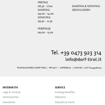
FREITAG
08.30 - 17.00
SAMSTAG & SONNTAG
SAMSTAG
GESCHLOSSEN
09.00 - 14.00
SONNTAG
09.30 - 12.30
FEIERTAGE
09.00 - 13.00
Tel. +39 0473 923 314
info@dorf-tirol.it
TOURISMUSVEREIN DORF TIROL |
PRIVACY
|
IMPRESSUM
|
COOKIES
| UID IT01495060210
INTERAKTIV
SERVICE
Lage & Anreise
Katalog bestellen
Vorteilskarten
Webcams
Newsletter
Interaktive Karte