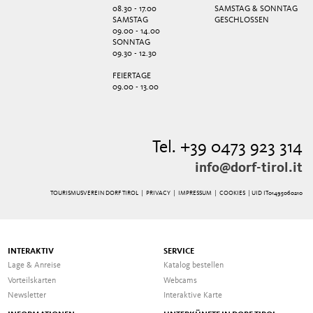
08.30 - 17.00
SAMSTAG & SONNTAG
SAMSTAG
GESCHLOSSEN
09.00 - 14.00
SONNTAG
09.30 - 12.30
FEIERTAGE
09.00 - 13.00
Tel. +39 0473 923 314
info@dorf-tirol.it
TOURISMUSVEREIN DORF TIROL |
PRIVACY
|
IMPRESSUM
|
COOKIES
| UID IT01495060210
INTERAKTIV
SERVICE
Lage & Anreise
Katalog bestellen
Vorteilskarten
Webcams
Newsletter
Interaktive Karte