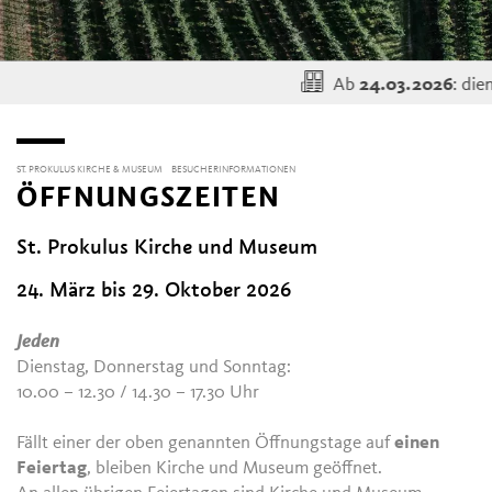
Ab
: dien
24.03.2026
ST. PROKULUS KIRCHE & MUSEUM
BESUCHERINFORMATIONEN
ÖFFNUNGSZEITEN
St. Prokulus Kirche und Museum
24. März bis 29. Oktober 2026
Jeden
Dienstag, Donnerstag und Sonntag:
10.00 – 12.30 / 14.30 – 17.30 Uhr
Fällt einer der oben genannten Öffnungstage auf
einen
Feiertag
, bleiben Kirche und Museum geöffnet.