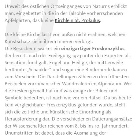
U
Unweit des östlichen Ortseinganges von Naturns erblickt
man, eingebettet in die in der Talsohle vorherrschenden
Apfelgärten, das kleine
Kirchlein St. Prokulus
.
Die kleine Kirche lässt von außen nicht erahnen, welchen
Kunstschatz sie in ihrem Inneren verbirgt.
Die Besucher erwartet ein
einzigartiger Freskenzyklus
,
der bereits nach der Freilegung 1923 unter den Experten als
Sensationsfund galt. Engel und Heilige, der mittlerweile
berühmte „Schaukler“ und sogar eine Rinderherde kamen
zum Vorschein: Die Darstellungen zählen zu den frühesten
Beispielen vorromanischer Wandmalerei im Alpenraum. Wer
die Fresken gemalt hat und was einige der Bilder und
Symbole bedeuten, ist nach wie vor ein Rätsel. Da bis heute
kein vergleichbarer Freskenzyklus gefunden wurde, stellt
sich die zeitliche und künstlerische Einordnung als
Herausforderung dar. Die verschiedenen Datierungsansätze
der Wissenschaftler reichen vom 8. bis ins 10. Jahrhundert.
Unumstritten ist dabei, dass die Ausmalung der