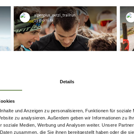
alpenplus_oetzi_trailrun
23 giorni fa
Details
Cookies
nhalte und Anzeigen zu personalisieren, Funktionen für soziale
🔥
Before the first step, there’s the mindset. 💬🔥
Irge
Pushing each other. Lifting the energy.
Bei 
Website zu analysieren. Außerdem geben wir Informationen zu I
durc
r soziale Medien, Werbung und Analysen weiter. Unsere Partner
#ötzitrailrun #rockthesunnymountain #naturns
zu s
 Daten zusammen, die Sie ihnen bereitgestellt haben oder die s