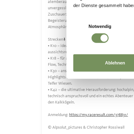
atemberaubende, anspruchsvolle Strecken – und e
der Dienste gesammelt habe
unvergessliche Stimmung, getragen von
Zuschauer:innen, Helfer:innen und echter Trailrun-
Einwilligungsauswahl
Begeisterung. Sei dabei und erlebe diese besonde
Notwendig
Atmosphäre in Telfes!
Strecken⬇️
• K10 – ideal für Rookies und Morgenläufer:
aussichtsreiche Trails und sanfte Anstiege.
• K18 – für alle, die längere Distanzen lieben und a
Ablehnen
Flow, Technik und Natur pur stehen.
• K30 – anspruchsvoll und abwechslungsreich, mit
Highlights wie Panoramasee, Saile, Nederjoch un
Telfer Wiesen.
• K42 – die ultimative Herausforderung: hochalpin
technisch anspruchsvoll und ein echtes Abenteuer 
den Kalkkögeln.
Anmeldung:
https://my.raceresult.com/378831/
©️ Alpsolut_pictures & Christopher Rossiwall