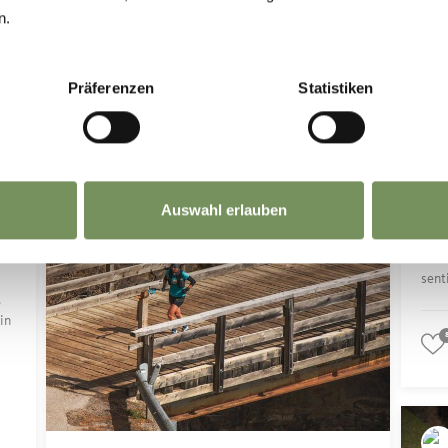
ine
n.
Ein 
0
0
Rhyt
re
Präferenzen
Statistiken
--
Da q
alpenplus_oetzi_trailrun
squa
31 giorni fa
Nell
uf
qual
Auswahl erlauben
altri.
d
Poch
sent
,
in