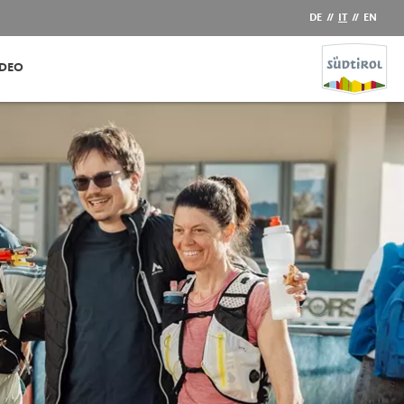
DE
//
IT
//
EN
IDEO