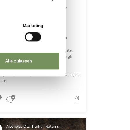
paar Worte, ein Nicken, ein gemeinsamer
hmus 🤝 auf dem Trail.
Marketing
ualche parte sul sentiero diventiamo una
dra.
e salite qualcuno va avanti, qualcuno resiste,
cuno si volta per controllare come stanno gli
Alle zulassen
e parole, un cenno, un ritmo condiviso 🤝 lungo il
iero.
8
0
Alpenplus Ötzi Trailrun Naturns