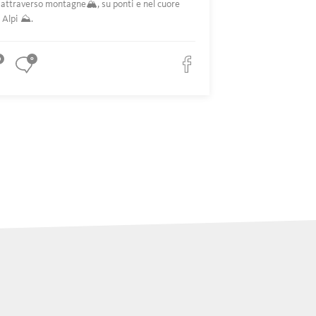
: attraverso montagne🏔️, su ponti e nel cuore
 Alpi ⛰️.
9
0