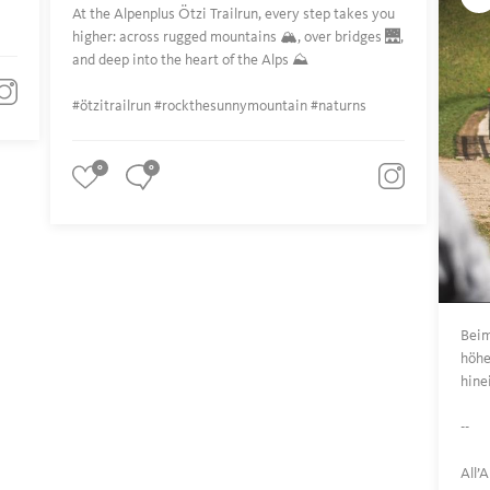
At the Alpenplus Ötzi Trailrun, every step takes you
higher: across rugged mountains 🏔️, over bridges 🌉,
and deep into the heart of the Alps ⛰️
#ötzitrailrun #rockthesunnymountain #naturns
0
0
Beim
höhe
hine
--
All’