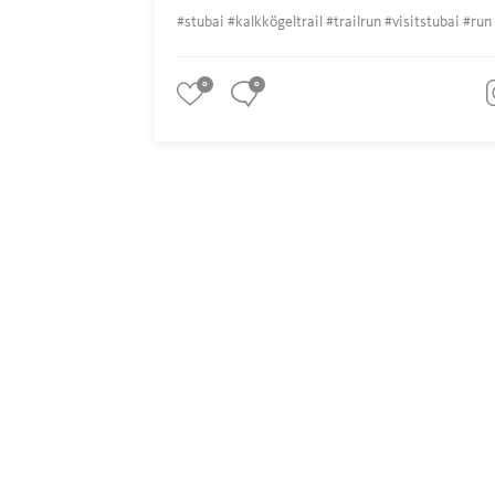
#stubai #kalkkögeltrail #trailrun #visitstubai #run
0
0