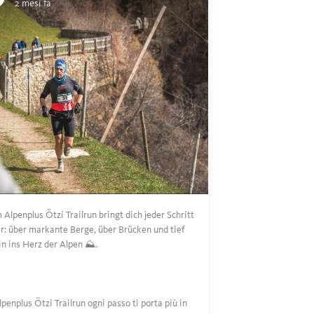
2 mesi fa
 Alpenplus Ötzi Trailrun bringt dich jeder Schritt
r: über markante Berge, über Brücken und tief
in ins Herz der Alpen ⛰️.
Alpenplus Ötzi Trailrun ogni passo ti porta più in