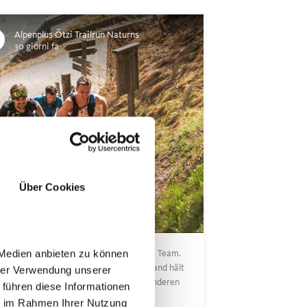
Alpenplus Ötzi Trailrun Naturns
30 giorni fa
Über Cookies
 Medien anbieten zu können
ndwo auf dem Trail werden wir zu einem Team.
den Anstiegen zieht jemand voraus, jemand hält
hrer Verwendung unserer
h, jemand dreht sich um, um nach den anderen
 führen diese Informationen
chauen.
ie im Rahmen Ihrer Nutzung