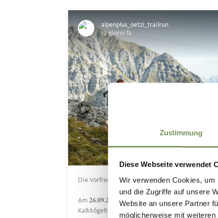
alpenplus_oetzi_trailrun
12 giorni fa
Zustimmung
Diese Webseite verwendet 
Wir verwenden Cookies, um I
Die Vorfreude auf den Kalkkögeltrail 2026 steigt 
und die Zugriffe auf unsere 
Am 𝟐𝟔.𝟎𝟗.𝟐𝟎𝟐𝟔 ist es wieder so weit: Der
Website an unsere Partner fü
Kalkkögeltrail geht an den Start. Euch erwarten
möglicherweise mit weiteren