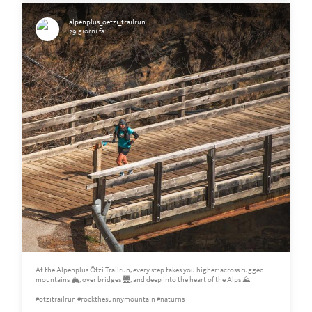
alpenplus_oetzi_trailrun
29 giorni fa
At the Alpenplus Ötzi Trailrun, every step takes you higher: across rugged
mountains 🏔️, over bridges 🌉, and deep into the heart of the Alps ⛰️
#ötzitrailrun #rockthesunnymountain #naturns