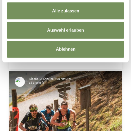
Alle zulassen
Before the first step, there’s the mindset. 💬🔥
Auswahl erlauben
Pushing each other. Lifting the energy.
#ötzitrailrun #rockthesunnymountain #naturns
Ablehnen
0
0
Alpenplus Ötzi Trailrun Naturns
28 giorni fa