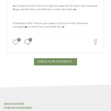
Beim Alpenplus Ötzi Trailrun bringt dich jeder Schritt höher: über markante
Berge, über Brücken und tief hinein ins Herz der Alpen ⛰️.
--
All’Alpenplus Ötzi Trailrun ogni passo ti porta più in alto: attraverso
montagne🏔️, su ponti e nel cuore delle Alpi ⛰️.
9
0
CARICA ALTRI CONTENUTI...
ASSOCIAZIONE
TURISTICA NATURNO