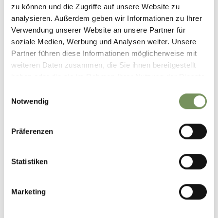
zu können und die Zugriffe auf unsere Website zu
©️ Alpsolut_pictures & Christopher Rossiwall
analysieren. Außerdem geben wir Informationen zu Ihrer
#stubai #kalkkögeltrail #trailrun #visitstubai #run
Verwendung unserer Website an unsere Partner für
soziale Medien, Werbung und Analysen weiter. Unsere
Partner führen diese Informationen möglicherweise mit
0
0
weiteren Daten zusammen, die Sie ihnen bereitgestellt
haben oder die sie im Rahmen Ihrer Nutzung der Dienste
gesammelt haben.
Einwilligungsauswahl
alpenplus_oetzi_trailrun
21 giorni fa
Notwendig
Präferenzen
Statistiken
Marketing