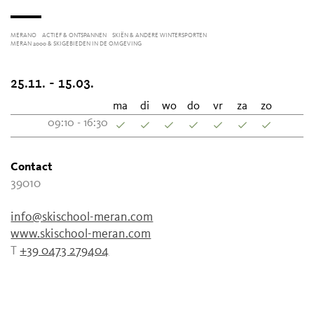
MERANO
ACTIEF & ONTSPANNEN
SKIËN & ANDERE WINTERSPORTEN
MERAN 2000 & SKIGEBIEDEN IN DE OMGEVING
25.11. - 15.03.
ma
di
wo
do
vr
za
zo
09:10 - 16:30
Contact
39010
info@skischool-meran.com
www.skischool-meran.com
T
+39 0473 279404