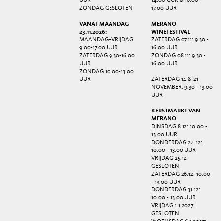
UUR
14.00 UUR & 16.00 -
ZONDAG GESLOTEN
17.00 UUR
VANAF MAANDAG
MERANO
23.11.2026:
WINEFESTIVAL
MAANDAG–VRIJDAG
ZATERDAG 07.11: 9.30 -
9.00-17.00 UUR
16.00 UUR
ZATERDAG 9.30-16.00
ZONDAG 08.11: 9.30 -
UUR
16.00 UUR
ZONDAG 10.00-13.00
UUR
ZATERDAG 14 & 21
NOVEMBER: 9.30 - 13.00
UUR
KERSTMARKT VAN
MERANO
DINSDAG 8.12: 10.00 -
13.00 UUR
DONDERDAG 24.12:
10.00 - 13.00 UUR
VRIJDAG 25.12:
GESLOTEN
ZATERDAG 26.12: 10.00
- 13.00 UUR
DONDERDAG 31.12:
10.00 - 13.00 UUR
VRIJDAG 1.1.2027:
GESLOTEN