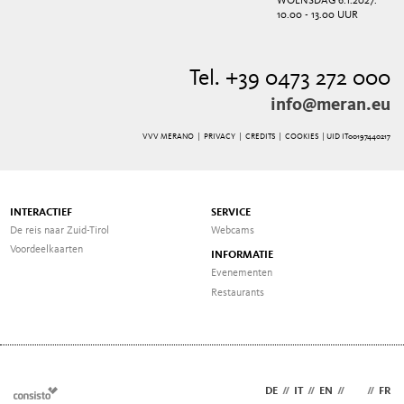
WOENSDAG 6.1.2027:
10.00 - 13.00 UUR
Tel. +39 0473 272 000
info@meran.eu
VVV MERANO |
PRIVACY
|
CREDITS
|
COOKIES
| UID IT00197440217
INTERACTIEF
SERVICE
De reis naar Zuid-Tirol
Webcams
Voordeelkaarten
INFORMATIE
Evenementen
Restaurants
DE
//
IT
//
EN
//
NL
//
FR