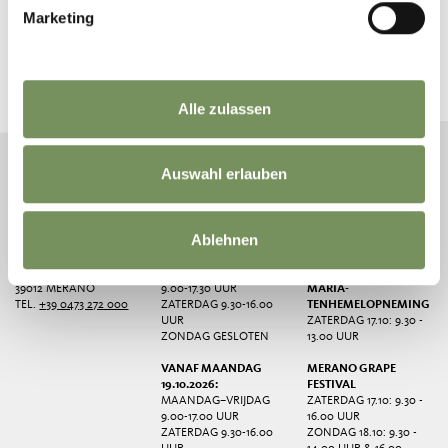
Marketing
BLIJF OP DE HOOGTE MET ONS
Nieuws en informatie direct in uw mailbox
Alle zulassen
ABONNEER U OP DE NIEUWSBRIEF
Auswahl erlauben
Ablehnen
VVV MERANO
OPENINGSTIJDEN
AANGEPASTE
OPENINGSTIJDEN
CORSO LIBERTÀ 45
MAANDAG-VRIJDAG
39012 MERANO
9.00-17.30 UUR
MARIA-
TEL.
+39 0473 272 000
ZATERDAG 9.30-16.00
TENHEMELOPNEMING
UUR
ZATERDAG 17.10: 9.30 -
ZONDAG GESLOTEN
13.00 UUR
VANAF MAANDAG
MERANO GRAPE
19.10.2026:
FESTIVAL
MAANDAG–VRIJDAG
ZATERDAG 17.10: 9.30 -
9.00-17.00 UUR
16.00 UUR
ZATERDAG 9.30-16.00
ZONDAG 18.10: 9.30 -