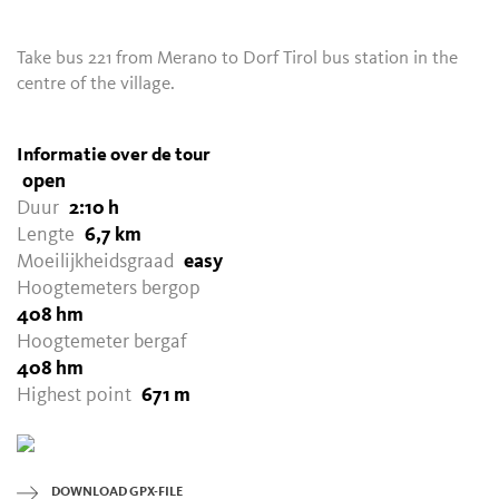
Take bus 221 from Merano to Dorf Tirol bus station in the
centre of the village.
Informatie over de tour
open
Duur
2:10 h
Lengte
6,7 km
Moeilijkheidsgraad
easy
Hoogtemeters bergop
408 hm
Hoogtemeter bergaf
408 hm
Highest point
671 m
DOWNLOAD GPX-FILE