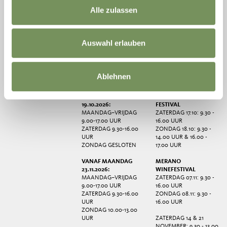
Alle zulassen
VVV MERANO
OPENINGSTIJDEN
AANGEPASTE
Auswahl erlauben
OPENINGSTIJDEN
CORSO LIBERTÀ 45
MAANDAG-VRIJDAG
39012 MERANO
9.00-17.30 UUR
MARIA-
TEL.
+39 0473 272 000
ZATERDAG 9.30-16.00
TENHEMELOPNEMING
UUR
ZATERDAG 17.10: 9.30 -
Ablehnen
ZONDAG GESLOTEN
13.00 UUR
VANAF MAANDAG
MERANO GRAPE
19.10.2026:
FESTIVAL
MAANDAG–VRIJDAG
ZATERDAG 17.10: 9.30 -
9.00-17.00 UUR
16.00 UUR
ZATERDAG 9.30-16.00
ZONDAG 18.10: 9.30 -
UUR
14.00 UUR & 16.00 -
ZONDAG GESLOTEN
17.00 UUR
VANAF MAANDAG
MERANO
23.11.2026:
WINEFESTIVAL
MAANDAG–VRIJDAG
ZATERDAG 07.11: 9.30 -
9.00-17.00 UUR
16.00 UUR
ZATERDAG 9.30-16.00
ZONDAG 08.11: 9.30 -
UUR
16.00 UUR
ZONDAG 10.00-13.00
UUR
ZATERDAG 14 & 21
NOVEMBER: 9.30 - 13.00