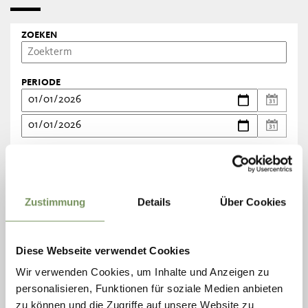
ZOEKEN
PERIODE
CATEGORIES
Conferenties/Lezingen
Sport
Gastronomie/Streekproducten
Zustimmung
Details
Über Cookies
Ambachten/Traditie
Beurzen/Markten
Diese Webseite verwendet Cookies
Theater/Voorstellingen
Cursussen/Scholing
Wir verwenden Cookies, um Inhalte und Anzeigen zu
Muziek/Dans
personalisieren, Funktionen für soziale Medien anbieten
Volksfeesten/Festivals
zu können und die Zugriffe auf unsere Website zu
Wandelingen/Uitstapjes