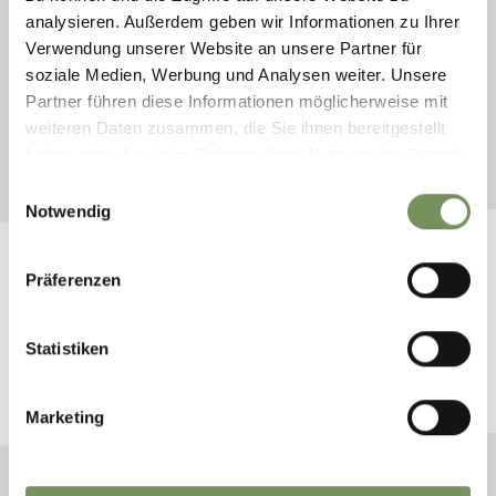
Rondleidingen/Bezichtigingen
analysieren. Außerdem geben wir Informationen zu Ihrer
Exposities/Kunst
Verwendung unserer Website an unsere Partner für
Familie
soziale Medien, Werbung und Analysen weiter. Unsere
Partner führen diese Informationen möglicherweise mit
weiteren Daten zusammen, die Sie ihnen bereitgestellt
haben oder die sie im Rahmen Ihrer Nutzung der Dienste
Keine Einträge gefunden.
gesammelt haben.
Einwilligungsauswahl
Notwendig
Präferenzen
BLIJF OP DE HOOGTE MET ONS
Statistiken
Nieuws en informatie direct in uw mailbox
Marketing
ABONNEER U OP DE NIEUWSBRIEF