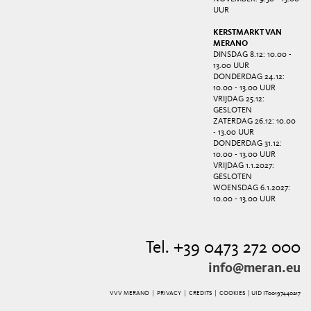
UUR
KERSTMARKT VAN
MERANO
DINSDAG 8.12: 10.00 -
13.00 UUR
DONDERDAG 24.12:
10.00 - 13.00 UUR
VRIJDAG 25.12:
GESLOTEN
ZATERDAG 26.12: 10.00
- 13.00 UUR
DONDERDAG 31.12:
10.00 - 13.00 UUR
VRIJDAG 1.1.2027:
GESLOTEN
WOENSDAG 6.1.2027:
10.00 - 13.00 UUR
Tel. +39 0473 272 000
info@meran.eu
VVV MERANO |
PRIVACY
|
CREDITS
|
COOKIES
| UID IT00197440217