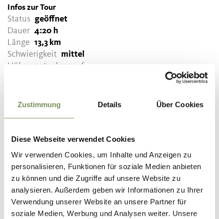
Infos zur Tour
Status
geöffnet
Dauer
4:20 h
Länge
13,3 km
Schwierigkeit
mittel
Höhenmeter bergauf
368 hm
Höhenmeter bergab
342 hm
Zustimmung
Details
Über Cookies
Höchster Punkt
633 m
Diese Webseite verwendet Cookies
Wir verwenden Cookies, um Inhalte und Anzeigen zu
GPX-DATEN DOWNLOADEN
personalisieren, Funktionen für soziale Medien anbieten
Tourismusverein Dorf Tirol
zu können und die Zugriffe auf unsere Website zu
Hauptstraße 31
analysieren. Außerdem geben wir Informationen zu Ihrer
39019 Dorf Tirol
Verwendung unserer Website an unsere Partner für
info@dorf-tirol.it
soziale Medien, Werbung und Analysen weiter. Unsere