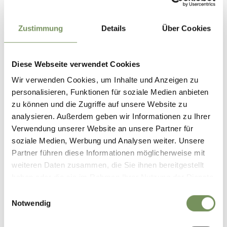
GPX-DATEN DOWNLOADEN
Tourismusverein Dorf Tirol
Zustimmung
Details
Über Cookies
Hauptstraße 31
39019 Dorf Tirol
info@dorf-tirol.it
Diese Webseite verwendet Cookies
Wir verwenden Cookies, um Inhalte und Anzeigen zu
personalisieren, Funktionen für soziale Medien anbieten
zu können und die Zugriffe auf unsere Website zu
analysieren. Außerdem geben wir Informationen zu Ihrer
WAR DER INHALT FÜR DICH HILFREICH?
Verwendung unserer Website an unsere Partner für
soziale Medien, Werbung und Analysen weiter. Unsere
JA
NEIN
Partner führen diese Informationen möglicherweise mit
weiteren Daten zusammen, die Sie ihnen bereitgestellt
haben oder die sie im Rahmen Ihrer Nutzung der Dienste
gesammelt haben.
Einwilligungsauswahl
Notwendig