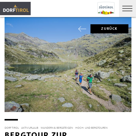
ZURÜCK
DORF TIROL
AKTIVURLAUB
WANDERN & BERGSTEIGEN
HOCH- UND BERGTOUREN
BERGTOUR ZUR