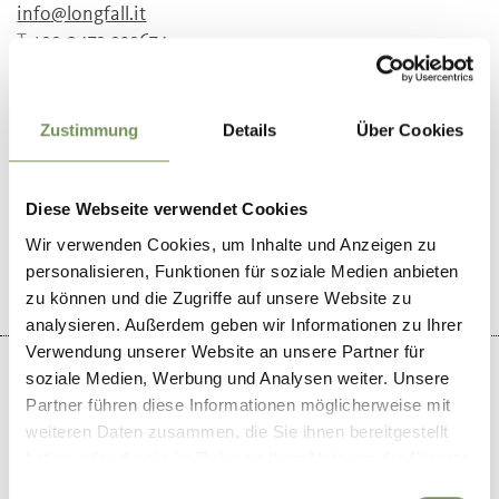
info@longfall.it
T
+39 0473 923674
Zustimmung
Details
Über Cookies
WAR DER INHALT FÜR DICH HILFREICH?
Diese Webseite verwendet Cookies
JA
NEIN
Wir verwenden Cookies, um Inhalte und Anzeigen zu
personalisieren, Funktionen für soziale Medien anbieten
zu können und die Zugriffe auf unsere Website zu
analysieren. Außerdem geben wir Informationen zu Ihrer
Verwendung unserer Website an unsere Partner für
soziale Medien, Werbung und Analysen weiter. Unsere
Partner führen diese Informationen möglicherweise mit
weiteren Daten zusammen, die Sie ihnen bereitgestellt
+
haben oder die sie im Rahmen Ihrer Nutzung der Dienste
−
gesammelt haben.
Einwilligungsauswahl