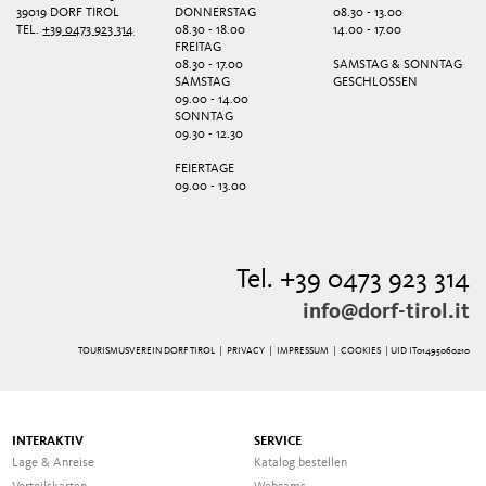
39019 DORF TIROL
DONNERSTAG
08.30 - 13.00
TEL.
+39 0473 923 314
08.30 - 18.00
14.00 - 17.00
FREITAG
08.30 - 17.00
SAMSTAG & SONNTAG
SAMSTAG
GESCHLOSSEN
09.00 - 14.00
SONNTAG
09.30 - 12.30
FEIERTAGE
09.00 - 13.00
Tel. +39 0473 923 314
info@dorf-tirol.it
TOURISMUSVEREIN DORF TIROL |
PRIVACY
|
IMPRESSUM
|
COOKIES
| UID IT01495060210
INTERAKTIV
SERVICE
Lage & Anreise
Katalog bestellen