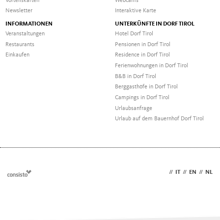
Vorteilskarten
Webcams
Newsletter
Interaktive Karte
INFORMATIONEN
UNTERKÜNFTE IN DORF TIROL
Veranstaltungen
Hotel Dorf Tirol
Restaurants
Pensionen in Dorf Tirol
Einkaufen
Residence in Dorf Tirol
Ferienwohnungen in Dorf Tirol
B&B in Dorf Tirol
Berggasthöfe in Dorf Tirol
Campings in Dorf Tirol
Urlaubsanfrage
Urlaub auf dem Bauernhof Dorf Tirol
DE
//
IT
//
EN
//
NL