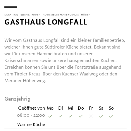
DORF TIROL
ESSEN & TRINKEN
ALPIN-MEDITERRANER GENUSS
HÜTTEN
GASTHAUS LONGFALL
Wir vom Gasthaus Longfall sind ein kleiner Familienbetrieb,
welcher Ihnen gute Südtiroler Küche bietet. Bekannt sind
wir für unseren Hammelbraten und unseren
Kaiserschmarren sowie unsere hausgemachten Kuchen.
Erreichen können Sie uns über die Forststraße ausgehend
vom Tiroler Kreuz, über den Kuenser Waalweg oder den
Meraner Höhenweg.
Ganzjährig
Geöffnet von
Mo
Di
Mi
Do
Fr
Sa
So
08:00 - 22:00
Warme Küche