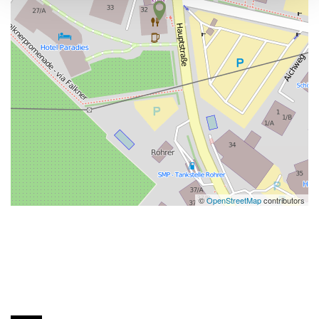
©
OpenStreetMap
contributors