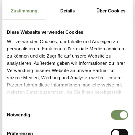
Hunde erlaubt
Zustimmung
Details
Über Cookies
Terrasse
Wintergarten
Geeignet für Busse
Diese Webseite verwendet Cookies
Wir verwenden Cookies, um Inhalte und Anzeigen zu
Kontakt
personalisieren, Funktionen für soziale Medien anbieten
Café Rest. Patriarch
zu können und die Zugriffe auf unsere Website zu
Hauptstraße 32
analysieren. Außerdem geben wir Informationen zu Ihrer
39019
Dorf Tirol
Verwendung unserer Website an unsere Partner für
soziale Medien, Werbung und Analysen weiter. Unsere
info@patriarch.it
Partner führen diese Informationen möglicherweise mit
www.patriarch.it
weiteren Daten zusammen, die Sie ihnen bereitgestellt
T
+39 0473 923616
haben oder die sie im Rahmen Ihrer Nutzung der Dienste
gesammelt haben.
Einwilligungsauswahl
Notwendig
Präferenzen