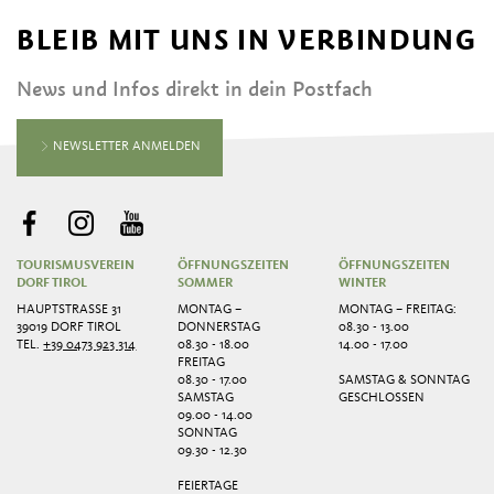
BLEIB MIT UNS IN VERBINDUNG
News und Infos direkt in dein Postfach
NEWSLETTER ANMELDEN
TOURISMUSVEREIN
ÖFFNUNGSZEITEN
ÖFFNUNGSZEITEN
DORF TIROL
SOMMER
WINTER
HAUPTSTRASSE 31
MONTAG –
MONTAG – FREITAG:
39019 DORF TIROL
DONNERSTAG
08.30 - 13.00
TEL.
+39 0473 923 314
08.30 - 18.00
14.00 - 17.00
FREITAG
08.30 - 17.00
SAMSTAG & SONNTAG
SAMSTAG
GESCHLOSSEN
09.00 - 14.00
SONNTAG
09.30 - 12.30
FEIERTAGE