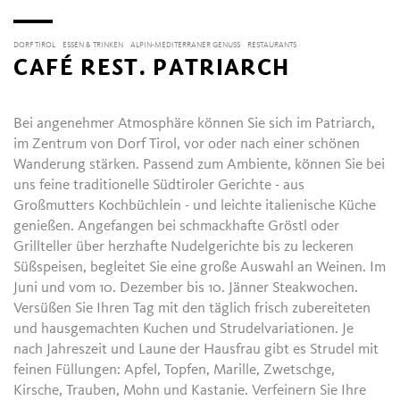
DORF TIROL
ESSEN & TRINKEN
ALPIN-MEDITERRANER GENUSS
RESTAURANTS
CAFÉ REST. PATRIARCH
Bei angenehmer Atmosphäre können Sie sich im Patriarch,
im Zentrum von Dorf Tirol, vor oder nach einer schönen
Wanderung stärken. Passend zum Ambiente, können Sie bei
uns feine traditionelle Südtiroler Gerichte - aus
Großmutters Kochbüchlein - und leichte italienische Küche
genießen. Angefangen bei schmackhafte Gröstl oder
Grillteller über herzhafte Nudelgerichte bis zu leckeren
Süßspeisen, begleitet Sie eine große Auswahl an Weinen. Im
Juni und vom 10. Dezember bis 10. Jänner Steakwochen.
Versüßen Sie Ihren Tag mit den täglich frisch zubereiteten
und hausgemachten Kuchen und Strudelvariationen. Je
nach Jahreszeit und Laune der Hausfrau gibt es Strudel mit
feinen Füllungen: Apfel, Topfen, Marille, Zwetschge,
Kirsche, Trauben, Mohn und Kastanie. Verfeinern Sie Ihre