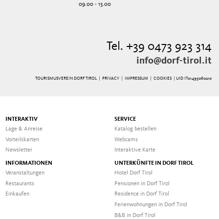
09.00 - 13.00
Tel. +39 0473 923 314
info@dorf-tirol.it
TOURISMUSVEREIN DORF TIROL |
PRIVACY
|
IMPRESSUM
|
COOKIES
| UID IT01495060210
INTERAKTIV
SERVICE
Lage & Anreise
Katalog bestellen
Vorteilskarten
Webcams
Newsletter
Interaktive Karte
INFORMATIONEN
UNTERKÜNFTE IN DORF TIROL
Veranstaltungen
Hotel Dorf Tirol
Restaurants
Pensionen in Dorf Tirol
Einkaufen
Residence in Dorf Tirol
Ferienwohnungen in Dorf Tirol
B&B in Dorf Tirol