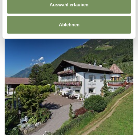
Auswahl erlauben
info@arua-villas.it
Tel.
+39 0473 931020
MEHR LESEN
Ablehnen