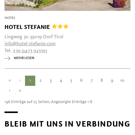
HOTEL
HOTEL STEFANIE
Lingweg 30 39019 Dorf Tirol
info@hotel-stefanie.com
Tel.
+39 0473 923391
MEHR LESEN
«
‹
1
2
3
4
5
6
7
8
9
10
›
»
196 Einträge auf 25 Seiten, Angezeigte Einträge 1-8
BLEIB MIT UNS IN VERBINDUNG