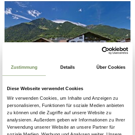
Zustimmung
Details
Über Cookies
Diese Webseite verwendet Cookies
Wir verwenden Cookies, um Inhalte und Anzeigen zu
GARNI
personalisieren, Funktionen für soziale Medien anbieten
GARNI-HOTEL TRITSCHERHOF
zu können und die Zugriffe auf unsere Website zu
analysieren. Außerdem geben wir Informationen zu Ihrer
Haslachstraße 32 39019 Dorf Tirol
Verwendung unserer Website an unsere Partner für
info@tritscherhof.com
soziale Medien, Werbung und Analysen weiter. Unsere