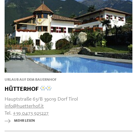
URLAUB AUF DEM BAUERNHOF
HÜTTERHOF
Hauptstraße 63/B 39019 Dorf Tirol
info@huetterhof.it
Tel.
+39 0473 925227
MEHR LESEN