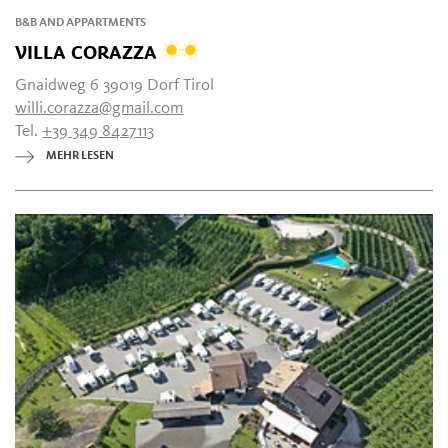
B&B AND APPARTMENTS
VILLA CORAZZA
Gnaidweg 6 39019 Dorf Tirol
willi.corazza@gmail.com
Tel.
+39 349 8427113
MEHR LESEN