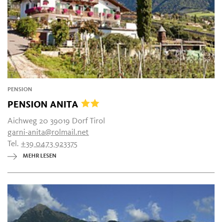
PENSION
PENSION ANITA
Aichweg 20 39019 Dorf Tirol
garni-anita@rolmail.net
Tel.
+39 0473 923375
MEHR LESEN