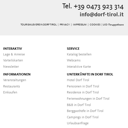
Tel. +39 0473 923 314
info@dorf-tirol.it
TOURISMUSVEREIN DORF TIROL |
PRIVACY
|
IMPRESSUM
|
COOKIES
| UID IT01495060210
INTERAKTIV
SERVICE
Lage & Anreise
Katalog bestellen
Vorteilskarten
Webcams
Newsletter
Interaktive Karte
INFORMATIONEN
UNTERKÜNFTE IN DORF TIROL
Veranstaltungen
Hotel Dorf Tirol
Restaurants
Pensionen in Dorf Tirol
Einkaufen
Residence in Dorf Tirol
Ferienwohnungen in Dorf Tirol
B&B in Dorf Tirol
Berggasthöfe in Dorf Tirol
Campings in Dorf Tirol
Urlaubsanfrage