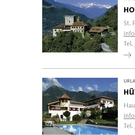
HO
St. 
info
Tel.
URLA
HÜ
Haup
inf
Tel.