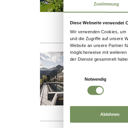
Mut
Zustimmung
info
Tel.
Diese Webseite verwendet 
Wir verwenden Cookies, um I
und die Zugriffe auf unsere 
Website an unsere Partner fü
möglicherweise mit weiteren
GAR
der Dienste gesammelt habe
SO
Einwilligungsauswahl
Haup
Notwendig
inf
Tel.
Ablehnen