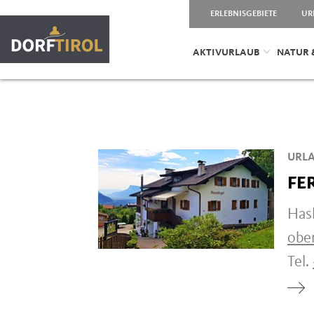
ERLEBNISGEBIETE
UR
AKTIVURLAUB
NATUR 
URLA
FE
Hasl
ober
Tel.