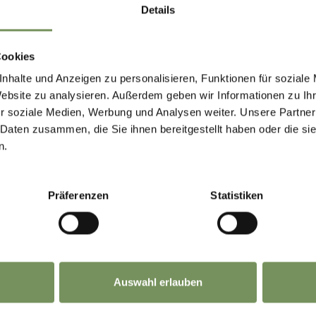
höfeweg 3 39019 Dorf Tirol
Details
@talbauer.it
+39 345 8758700
Cookies
MEHR LESEN
nhalte und Anzeigen zu personalisieren, Funktionen für soziale
Website zu analysieren. Außerdem geben wir Informationen zu I
r soziale Medien, Werbung und Analysen weiter. Unsere Partner
 Daten zusammen, die Sie ihnen bereitgestellt haben oder die s
NI
n.
MVITA SUITES
S
tstraße 64 39019 Dorf Tirol
Präferenzen
Statistiken
o@somvita-suites.com
+39 0473 923504
MEHR LESEN
Auswahl erlauben