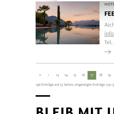
HOT
FE
Aich
info
Tel.
«
‹
13
14
15
16
17
18
19
196 Einträge auf 25 Seiten, Angezeigte Einträge 129-1
BLEIB MIT