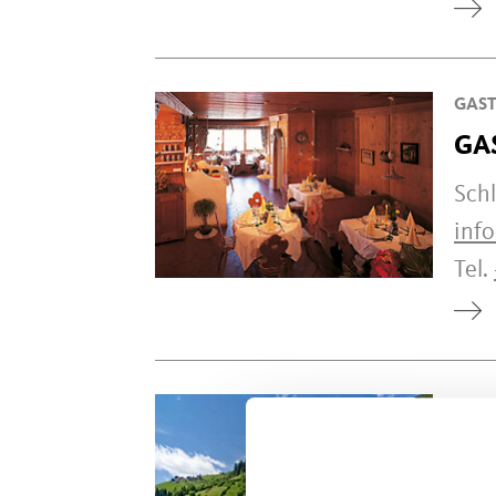
GAS
GA
Schl
info
Tel.
URLA
TA