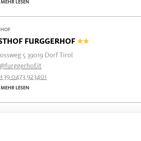
MEHR LESEN
THOF
STHOF FURGGERHOF
ossweg 5 39019 Dorf Tirol
@furggerhof.it
+39 0473 923401
MEHR LESEN
UB AUF DEM BAUERNHOF
LBAUER