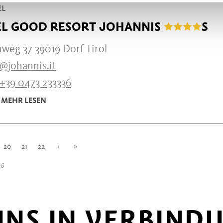
EL
EL GOOD RESORT JOHANNIS
S
weg 37 39019 Dorf Tirol
@johannis.it
+39 0473 233336
MEHR LESEN
20
21
22
›
»
36
 UNS IN VERBIND