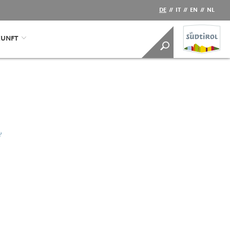
DE
//
IT
//
EN
//
NL
KUNFT