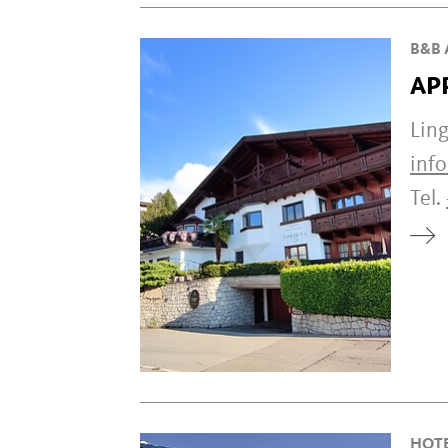
B&B 
AP
Ling
info
Tel.
HOT