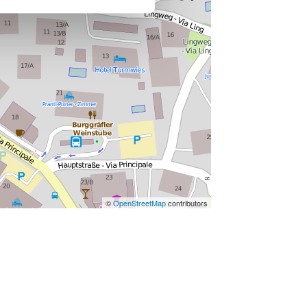
©
OpenStreetMap
contributors