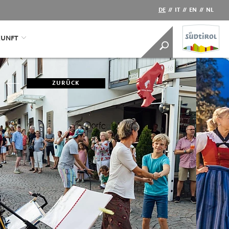
DE
//
IT
//
EN
//
NL
KUNFT
ZURÜCK