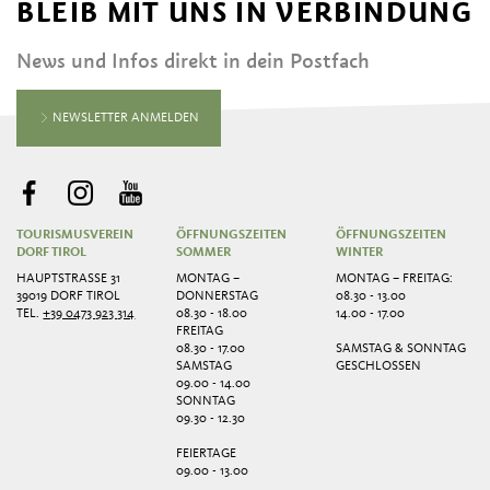
BLEIB MIT UNS IN VERBINDUNG
News und Infos direkt in dein Postfach
NEWSLETTER ANMELDEN
TOURISMUSVEREIN
ÖFFNUNGSZEITEN
ÖFFNUNGSZEITEN
DORF TIROL
SOMMER
WINTER
HAUPTSTRASSE 31
MONTAG –
MONTAG – FREITAG:
39019 DORF TIROL
DONNERSTAG
08.30 - 13.00
TEL.
+39 0473 923 314
08.30 - 18.00
14.00 - 17.00
FREITAG
08.30 - 17.00
SAMSTAG & SONNTAG
SAMSTAG
GESCHLOSSEN
09.00 - 14.00
SONNTAG
09.30 - 12.30
FEIERTAGE
09.00 - 13.00