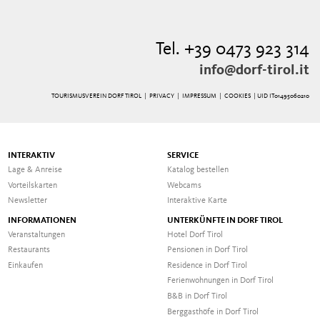
Tel. +39 0473 923 314
info@dorf-tirol.it
TOURISMUSVEREIN DORF TIROL |
PRIVACY
|
IMPRESSUM
|
COOKIES
| UID IT01495060210
INTERAKTIV
SERVICE
Lage & Anreise
Katalog bestellen
Vorteilskarten
Webcams
Newsletter
Interaktive Karte
INFORMATIONEN
UNTERKÜNFTE IN DORF TIROL
Veranstaltungen
Hotel Dorf Tirol
Restaurants
Pensionen in Dorf Tirol
Einkaufen
Residence in Dorf Tirol
Ferienwohnungen in Dorf Tirol
B&B in Dorf Tirol
Berggasthöfe in Dorf Tirol