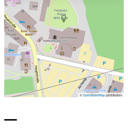
©
OpenStreetMap
contributors