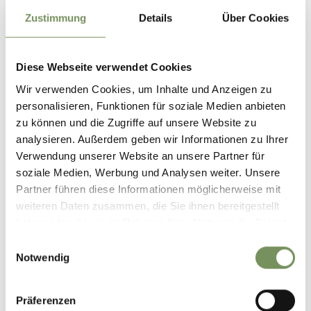
39019 Dorf Tirol
Zustimmung
Details
Über Cookies
info@dorf-tirol.it
www.dorf-tirol.it
Diese Webseite verwendet Cookies
T
+39 0473 923314
Wir verwenden Cookies, um Inhalte und Anzeigen zu
personalisieren, Funktionen für soziale Medien anbieten
T
+39 0473 923314
zu können und die Zugriffe auf unsere Website zu
analysieren. Außerdem geben wir Informationen zu Ihrer
Anmeldung erforderlich
Verwendung unserer Website an unsere Partner für
Ja
soziale Medien, Werbung und Analysen weiter. Unsere
Partner führen diese Informationen möglicherweise mit
Veranstalter
Tourismusverein Dorf Tirol
weiteren Daten zusammen, die Sie ihnen bereitgestellt
haben oder die sie im Rahmen Ihrer Nutzung der Dienste
gesammelt haben.
Einwilligungsauswahl
Notwendig
Präferenzen