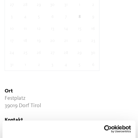
27
28
29
30
31
1
2
3
4
5
6
7
8
9
10
11
12
13
14
15
16
17
18
19
20
21
22
23
24
25
26
27
28
29
30
31
1
2
3
4
5
6
Ort
Festplatz
39019 Dorf Tirol
Kontakt
Tourismusverein Dorf Tirol
Hauptstraße 31