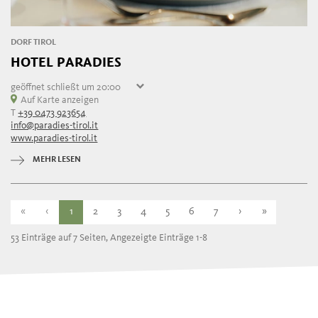
DORF TIROL
HOTEL PARADIES
geöffnet
schließt um 20:00
Samstag
Auf Karte anzeigen
07:30 - 20:00
T
+39 0473 923654
Sonntag
07:30 - 20:00
info@paradies-tirol.it
Montag
geschlossen
www.paradies-tirol.it
Dienstag
07:30 - 20:00
Mittwoch
07:30 - 20:00
MEHR LESEN
Donnerstag
07:30 - 20:00
Freitag
07:30 - 20:00
«
‹
1
2
3
4
5
6
7
›
»
53 Einträge auf 7 Seiten, Angezeigte Einträge 1-8