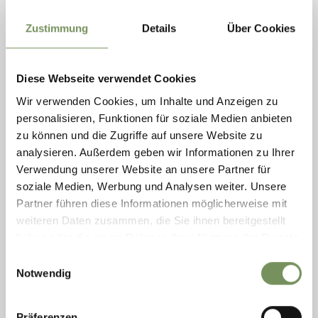
Mittwoch
07:30 - 22:00
MEHR LESEN
Donnerstag
07:30 - 22:00
Zustimmung
Details
Über Cookies
Freitag
geschlossen
Diese Webseite verwendet Cookies
Wir verwenden Cookies, um Inhalte und Anzeigen zu
personalisieren, Funktionen für soziale Medien anbieten
zu können und die Zugriffe auf unsere Website zu
analysieren. Außerdem geben wir Informationen zu Ihrer
Verwendung unserer Website an unsere Partner für
soziale Medien, Werbung und Analysen weiter. Unsere
Partner führen diese Informationen möglicherweise mit
weiteren Daten zusammen, die Sie ihnen bereitgestellt
haben oder die sie im Rahmen Ihrer Nutzung der Dienste
gesammelt haben.
DORF TIROL
Einwilligungsauswahl
RESTAURANT MAIR AM ORT
Notwendig
geöffnet
schließt um 21:30
Samstag
Auf Karte anzeigen
08:00 - 21:30
Präferenzen