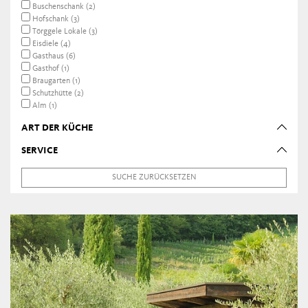
Buschenschank (2)
Hofschank (3)
Törggele Lokale (3)
Eisdiele (4)
Gasthaus (6)
Gasthof (1)
Braugarten (1)
Schutzhütte (2)
Alm (1)
ART DER KÜCHE
SERVICE
SUCHE ZURÜCKSETZEN