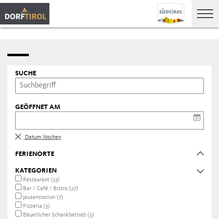
SUCHE
GEÖFFNET AM
Datum löschen
FERIENORTE
KATEGORIEN
Restaurant (33)
Bar / Café / Bistro (27)
Jausenstation (7)
Pizzeria (3)
Bäuerlicher Schankbetrieb (3)