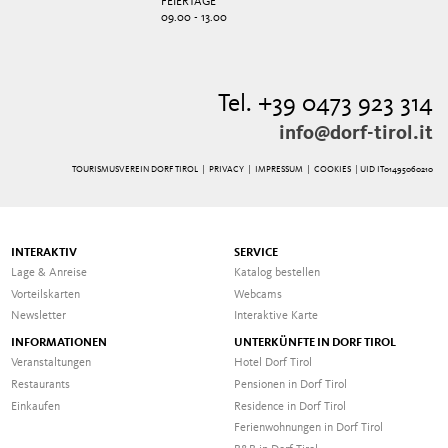
FEIERTAGE
09.00 - 13.00
Tel. +39 0473 923 314
info@dorf-tirol.it
TOURISMUSVEREIN DORF TIROL |
PRIVACY
|
IMPRESSUM
|
COOKIES
| UID IT01495060210
INTERAKTIV
SERVICE
Lage & Anreise
Katalog bestellen
Vorteilskarten
Webcams
Newsletter
Interaktive Karte
INFORMATIONEN
UNTERKÜNFTE IN DORF TIROL
Veranstaltungen
Hotel Dorf Tirol
Restaurants
Pensionen in Dorf Tirol
Einkaufen
Residence in Dorf Tirol
Ferienwohnungen in Dorf Tirol