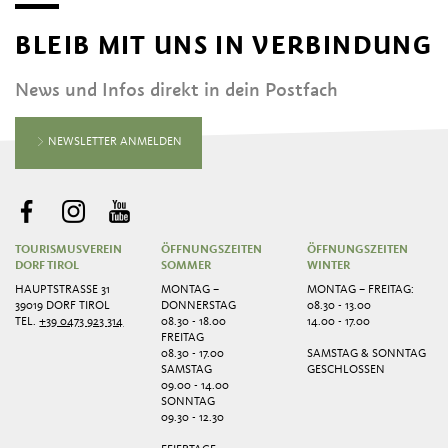
BLEIB MIT UNS IN VERBINDUNG
News und Infos direkt in dein Postfach
NEWSLETTER ANMELDEN
TOURISMUSVEREIN
ÖFFNUNGSZEITEN
ÖFFNUNGSZEITEN
DORF TIROL
SOMMER
WINTER
HAUPTSTRASSE 31
MONTAG –
MONTAG – FREITAG:
39019 DORF TIROL
DONNERSTAG
08.30 - 13.00
TEL.
+39 0473 923 314
08.30 - 18.00
14.00 - 17.00
FREITAG
08.30 - 17.00
SAMSTAG & SONNTAG
SAMSTAG
GESCHLOSSEN
09.00 - 14.00
SONNTAG
09.30 - 12.30