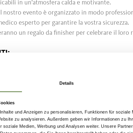
icabili in un'atmosfera calda e motivante.
l nostro evento è organizzato in modo profession
medico esperto per garantire la vostra sicurezza.
eranno un regalo da finisher per celebrare il loro r
TI:
a
 il 01 ottobre 2026 e durano fino aprile 2027. Ass
Details
rtecipanti è limitato.
Cookies
lpenplus Ötzi Trailrun Naturno è rivolto a corridori 
nhalte und Anzeigen zu personalisieren, Funktionen für soziale
iduali dei rispettivi percorsi.
Website zu analysieren. Außerdem geben wir Informationen zu I
i sono i benvenuti per fare il tifo lungo il percorso
r soziale Medien, Werbung und Analysen weiter. Unsere Partner