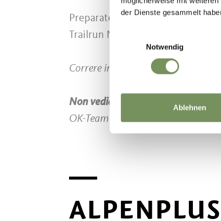
möglicherweise mit weiteren
der Dienste gesammelt habe
Preparatevi a superare i vostri lim
Trailrun Naturno e partecipate a 
Einwilligungsauswahl
Notwendig
Correre insieme. Scoprite la natura. 
Non vediamo l'ora di vedervi!
Ablehnen
OK-Team Alpenplus Ötzi Trailrun
ALPENPLUS