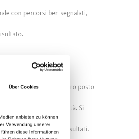
ale con percorsi ben segnalati,
isultato.
icuratevi per tempo il vostro posto
Über Cookies
di diversi livelli di abilità. Si
 Medien anbieten zu können
hrer Verwendung unserer
 e festeggiare i vostri risultati.
 führen diese Informationen