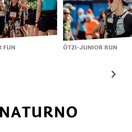
R FUN
ÖTZI-JUNIOR RUN
ETRI DI
8 CILOMETRI - 400 ME
DISLIVELLO
N NATURNO