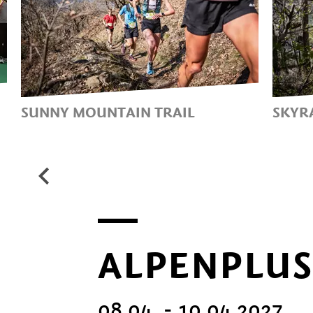
SUNNY MOUNTAIN TRAIL
SKYR
30 KM - 2.100 METRI DI
15 K
DISLIVELLO
DIS
ALPENPLUS
08.04. - 10.04.2027