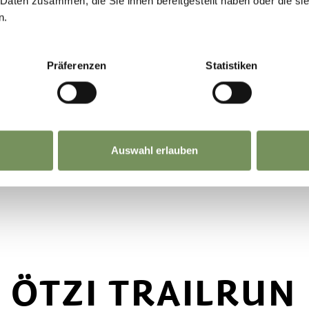
 Daten zusammen, die Sie ihnen bereitgestellt haben oder die s
n.
iti e a vivere la natura del Gruppo di Tessa. Accet
un'indimenticabile avventura di trail running!
Präferenzen
Statistiken
Superare i limiti.
Auswahl erlauben
 ÖTZI TRAILRU