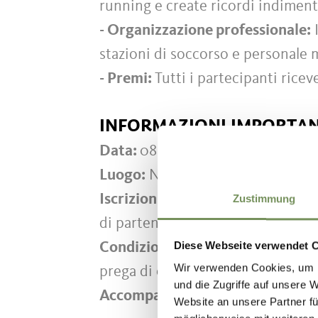
running e create ricordi indiment
- Organizzazione professionale:
I
stazioni di soccorso e personale 
- Premi:
Tutti i partecipanti ricev
INFORMAZIONI IMPORTAN
Data:
08 - 10 aprile 2027
Luogo:
Naturno, Alto Adige, Itali
Iscrizioni:
Le iscrizioni si aprono
Zustimmung
di partenza perché il numero di pa
Diese Webseite verwendet 
Condizioni di partecipazione:
L'A
Wir verwenden Cookies, um I
prega di osservare i requisiti indiv
und die Zugriffe auf unsere 
Accompagnatori:
Amici e familiar
Website an unsere Partner fü