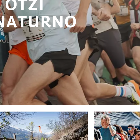
 ÖTZI
 NATURNO