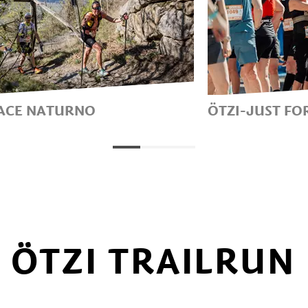
ACE NATURNO
ÖTZI-JUST FO
M - 1.150 METRI DI
8 KM - 400 M
LIVELLO
DISLIVELLO
 ÖTZI TRAILRU