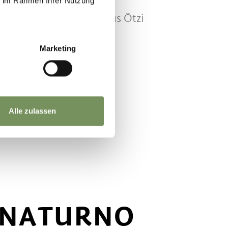
ie im Rahmen Ihrer Nutzung
tate la sfida dell'Alpenplus Ötzi
Marketing
Alle zulassen
N NATURNO