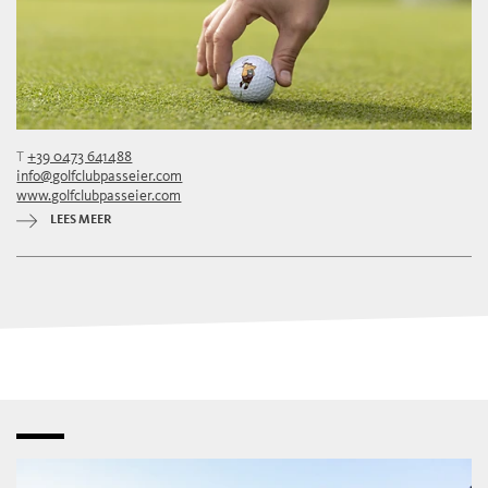
T
+39 0473 641488
info@golfclubpasseier.com
www.golfclubpasseier.com
LEES MEER