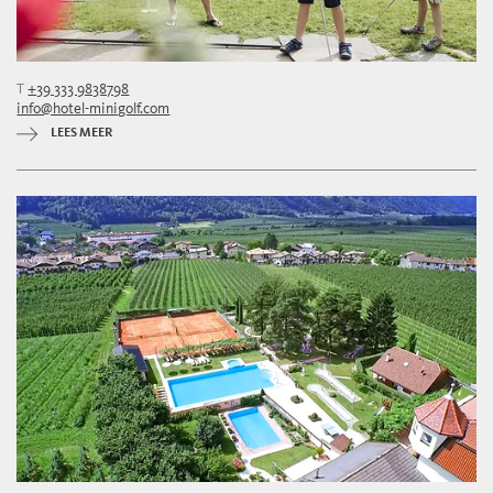
T
+39 333 9838798
info@hotel-minigolf.com
LEES MEER