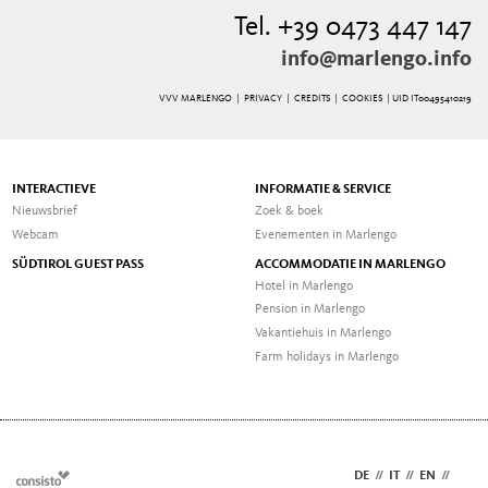
Tel. +39 0473 447 147
info@marlengo.info
VVV MARLENGO |
PRIVACY
|
CREDITS
|
COOKIES
| UID IT00495410219
INTERACTIEVE
INFORMATIE & SERVICE
Nieuwsbrief
Zoek & boek
Webcam
Evenementen in Marlengo
SÜDTIROL GUEST PASS
ACCOMMODATIE IN MARLENGO
Hotel in Marlengo
Pension in Marlengo
Vakantiehuis in Marlengo
Farm holidays in Marlengo
DE
//
IT
//
EN
//
NL