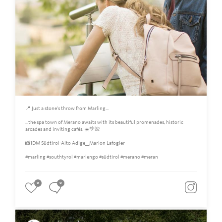
📍 Just a stone's throw from Marling...
...the spa town of Merano awaits with its beautiful promenades, historic
arcades and inviting cafés. ☀️🌴🌺
📸IDM Südtirol-Alto Adige__Marion Lafogler
#marling #southtyrol #marlengo #südtirol #merano #meran
0
0