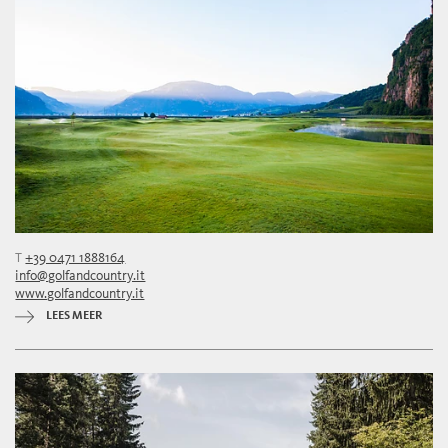
T
+39 0471 1888164
info@golfandcountry.it
www.golfandcountry.it
LEES MEER