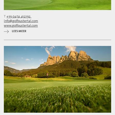
T
+39 0474 412192
info@golfpustertal.com
www.golfpustertal.com
LEES MEER