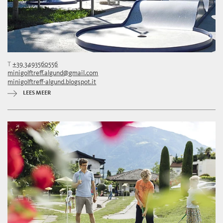
T
+39 3493560556
minigolftreff.algund@gmail.com
minigolftreff-algund.blogspot.it
LEES MEER