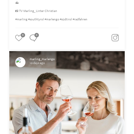
⛰
📸 TV Marling_ Linter Christian
#marling #southtyrol #marlengo #südtirol #radfahren
0
0
marling_marlengo
10 days ago