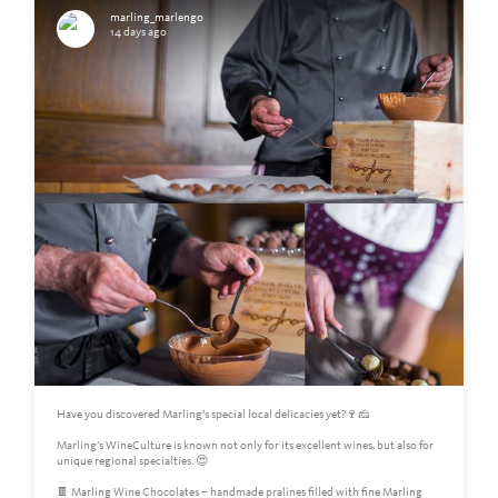
marling_marlengo
14 days ago
Have you discovered Marling’s special local delicacies yet?🍷🧀
Marling’s WineCulture is known not only for its excellent wines, but also for
unique regional specialties. 😍
🍫 Marling Wine Chocolates – handmade pralines filled with fine Marling