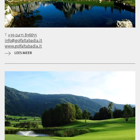
T
+39 0471 836655
info@golfaltabadia.it
www.golfaltabadia.it
LEES MEER