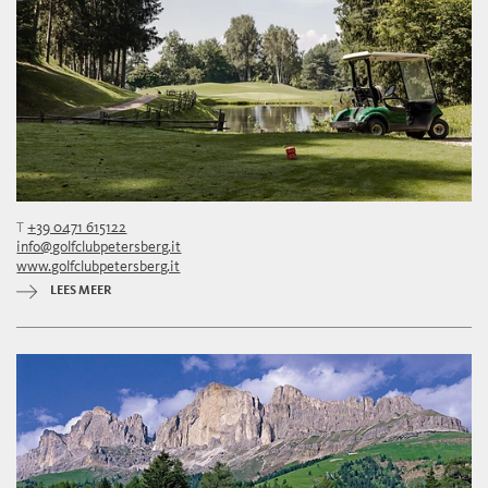
T
+39 0471 615122
info@golfclubpetersberg.it
www.golfclubpetersberg.it
LEES MEER