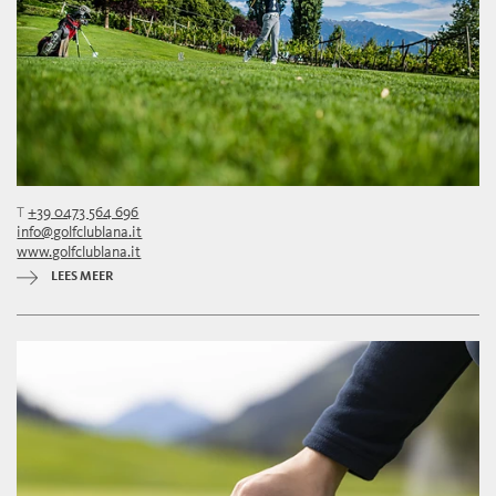
T
+39 0473 564 696
info@golfclublana.it
www.golfclublana.it
LEES MEER