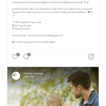
a relaxed summer evening together at the Marling festival grounds. 🥂🌿
Look forward to delicious dishes from Marling’s local restaurants, wines and
liqueurs from Marling and live music by Olm Onderscht & GipfelBlech. 🍽️🍷
🎶
📍 Marling festival grounds
🗓️ 20 August 2026
🕕 from 6:00 PM
Come along – we look forward to seeing you! 🥳
📸 TV Marling_Terzer Armin, Herb Media
0
0
marling_marlengo
3 days ago