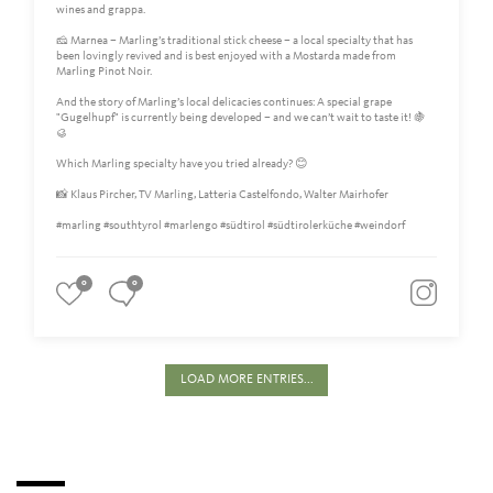
wines and grappa.
🧀 Marnea – Marling’s traditional stick cheese – a local specialty that has
been lovingly revived and is best enjoyed with a Mostarda made from
Marling Pinot Noir.
And the story of Marling’s local delicacies continues: A special grape
"Gugelhupf" is currently being developed – and we can’t wait to taste it! 🍇
🥮
Which Marling specialty have you tried already? 😊
📸 Klaus Pircher, TV Marling, Latteria Castelfondo, Walter Mairhofer
#marling #southtyrol #marlengo #südtirol #südtirolerküche #weindorf
0
0
LOAD MORE ENTRIES...