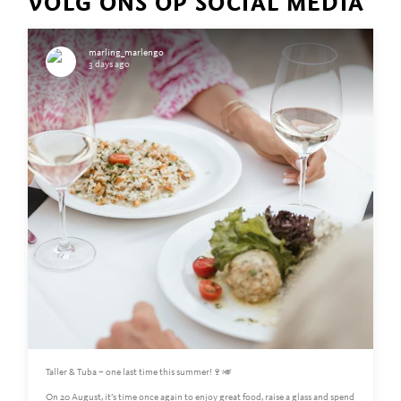
VOLG ONS OP SOCIAL MEDIA
marling_marlengo
3 days ago
Taller & Tuba – one last time this summer!🍷🎺
On 20 August, it’s time once again to enjoy great food, raise a glass and spend