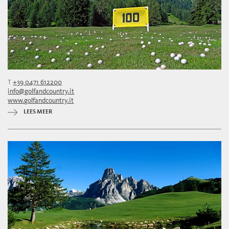
T
+39 0471 612200
info@golfandcountry.it
www.golfandcountry.it
LEES MEER