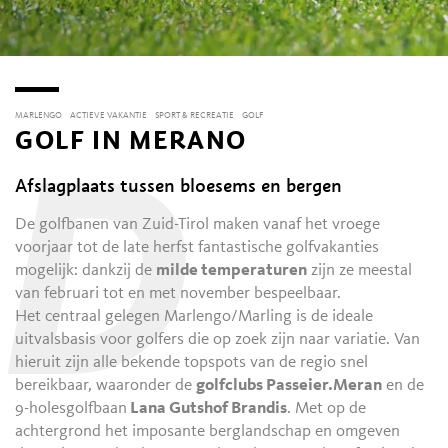
MARLENGO
ACTIEVE VAKANTIE
SPORT & RECREATIE
GOLF
GOLF IN MERANO
D
Afslagplaats tussen bloesems en bergen
De golfbanen van Zuid-Tirol maken vanaf het vroege
voorjaar tot de late herfst fantastische golfvakanties
mogelijk: dankzij de
milde temperaturen
zijn ze meestal
van februari tot en met november bespeelbaar.
Het centraal gelegen Marlengo/Marling is de ideale
uitvalsbasis voor golfers die op zoek zijn naar variatie. Van
hieruit zijn alle bekende topspots van de regio snel
bereikbaar, waaronder de
golfclubs Passeier.Meran
en de
9-holesgolfbaan
Lana Gutshof Brandis
. Met op de
achtergrond het imposante berglandschap en omgeven