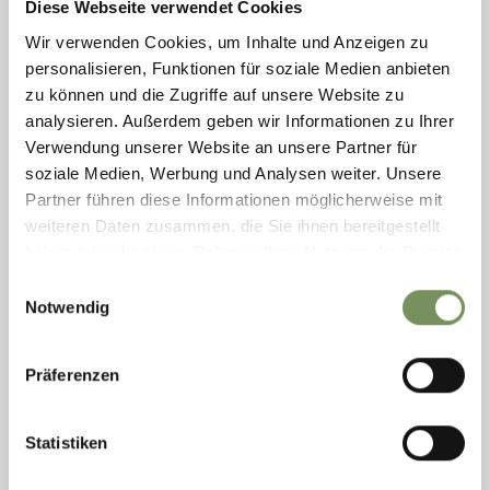
www.ssvnaturns.it
Diese Webseite verwendet Cookies
LEES MEER
Wir verwenden Cookies, um Inhalte und Anzeigen zu
personalisieren, Funktionen für soziale Medien anbieten
zu können und die Zugriffe auf unsere Website zu
analysieren. Außerdem geben wir Informationen zu Ihrer
Verwendung unserer Website an unsere Partner für
soziale Medien, Werbung und Analysen weiter. Unsere
Partner führen diese Informationen möglicherweise mit
weiteren Daten zusammen, die Sie ihnen bereitgestellt
haben oder die sie im Rahmen Ihrer Nutzung der Dienste
gesammelt haben.
Einwilligungsauswahl
Notwendig
Präferenzen
T
+39 0473 945731
pircher.stafer@rolmail.net
www.minigolf-schenna.com
Statistiken
LEES MEER