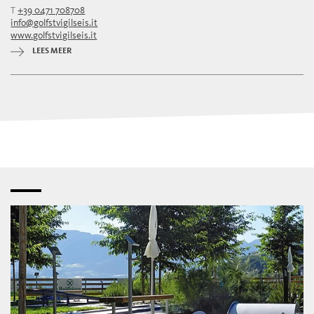
T
+39 0471 708708
info@golfstvigilseis.it
www.golfstvigilseis.it
LEES MEER