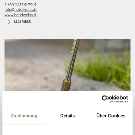
T
+39 0473 967067
info@hotelweiss.it
www.hotelweiss.it
LEES MEER
Zustimmung
Details
Über Cookies
T
+39 340 1591553
info@naturns.it