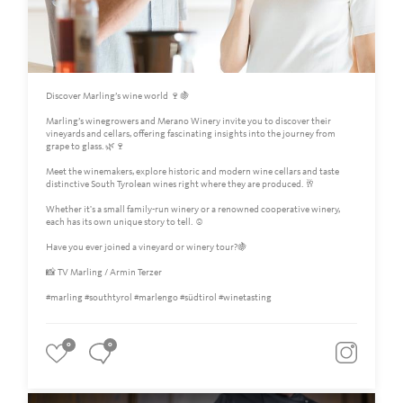
Discover Marling’s wine world 🍷🍇
Marling’s winegrowers and Merano Winery invite you to discover their
vineyards and cellars, offering fascinating insights into the journey from
grape to glass. 🌿🍷
Meet the winemakers, explore historic and modern wine cellars and taste
distinctive South Tyrolean wines right where they are produced. 🥂
Whether it's a small family-run winery or a renowned cooperative winery,
each has its own unique story to tell. ☺️
Have you ever joined a vineyard or winery tour?🍇
📸 TV Marling / Armin Terzer
#marling #southtyrol #marlengo #südtirol #winetasting
0
0