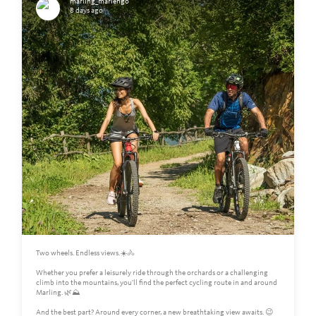
marling_marlengo
8 days ago
Two wheels. Endless views.☀️🚴
Whether you prefer a leisurely ride through the orchards or a challenging
climb into the mountains, you'll find the perfect cycling route in and around
Marling. 🌿⛰️
And the best part? Around every corner, a new breathtaking view awaits. 😉