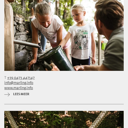
T
+39 0473 447147
info@marling.info
www.marling.info
LEES MEER