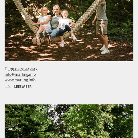
T
+39 0473 447147
info@marling.info
www.marling.info
LEES MEER