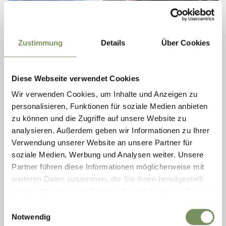
T
+39 0473 920936
Zustimmung
Details
Über Cookies
gfrillerhof@rolmail.net
www.rainguthof.com
LEES MEER
Diese Webseite verwendet Cookies
Wir verwenden Cookies, um Inhalte und Anzeigen zu
personalisieren, Funktionen für soziale Medien anbieten
zu können und die Zugriffe auf unsere Website zu
analysieren. Außerdem geben wir Informationen zu Ihrer
Verwendung unserer Website an unsere Partner für
soziale Medien, Werbung und Analysen weiter. Unsere
Partner führen diese Informationen möglicherweise mit
weiteren Daten zusammen, die Sie ihnen bereitgestellt
haben oder die sie im Rahmen Ihrer Nutzung der Dienste
gesammelt haben.
Einwilligungsauswahl
Notwendig