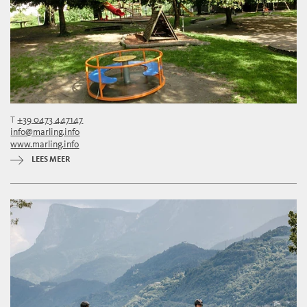
T
+39 0473 447147
info@marling.info
www.marling.info
LEES MEER