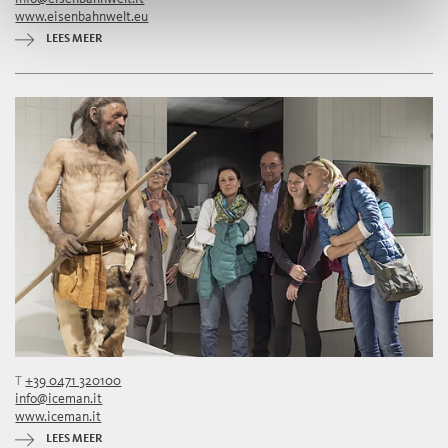
www.eisenbahnwelt.eu
LEES MEER
T
+39 0471 320100
info@iceman.it
www.iceman.it
LEES MEER