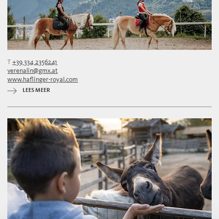
T
+39 334 2356241
verenalin@gmx.at
www.haflinger-royal.com
LEES MEER