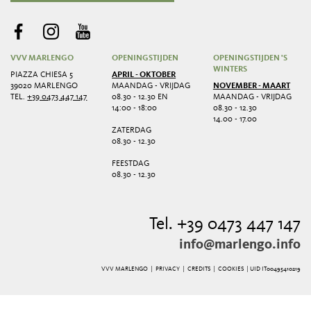
VVV MARLENGO
OPENINGSTIJDEN
OPENINGSTIJDEN 'S
WINTERS
PIAZZA CHIESA 5
APRIL - OKTOBER
39020 MARLENGO
MAANDAG - VRIJDAG
NOVEMBER - MAART
TEL.
+39 0473 447 147
08.30 - 12.30 EN
MAANDAG - VRIJDAG
14:00 - 18:00
08.30 - 12.30
14.00 - 17.00
ZATERDAG
08.30 - 12.30
FEESTDAG
08.30 - 12.30
Tel. +39 0473 447 147
info@marlengo.info
VVV MARLENGO |
PRIVACY
|
CREDITS
|
COOKIES
| UID IT00495410219