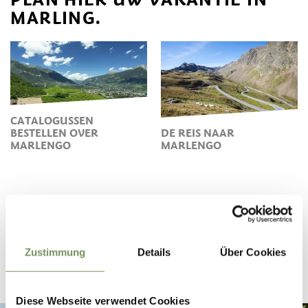
MARLING.
CATALOGUSSEN
BESTELLEN OVER
DE REIS NAAR
MARLENGO
MARLENGO
IN HET SPOOR VAN HET WATER
Zustimmung
Details
Über Cookies
Indrukken van de Marlinger Waalweg
Diese Webseite verwendet Cookies