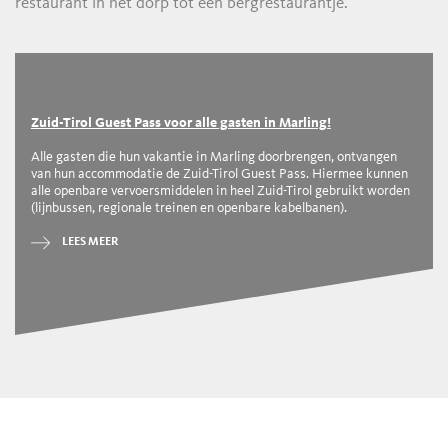
restaurant in het dorp tot een bergrestaurantje.
Zuid-Tirol Guest Pass voor alle gasten in Marling!
Alle gasten die hun vakantie in Marling doorbrengen, ontvangen
van hun accommodatie de Zuid-Tirol Guest Pass. Hiermee kunnen
alle openbare vervoersmiddelen in heel Zuid-Tirol gebruikt worden
(lijnbussen, regionale treinen en openbare kabelbanen).
LEES MEER